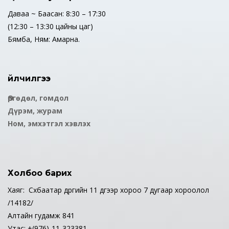
Даваа ~ Баасан: 8:30 – 17:30
(12:30 – 13:30 цайны цаг)
Бямба, Ням: Амарна.
Үйлчилгээ
Өргөдөл, гомдол
Дүрэм, журам
Ном, эмхэтгэл хэвлэх
Холбоо барих
Хаяг: Сүхбаатар дүүргийн 11 дүгээр хороо 7 дугаар хороолол
/14182/
Алтайн гудамж 841
Утас: +(976)-11-323381