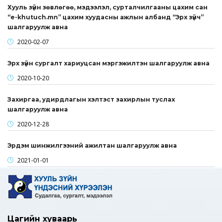
Хууль зүйн зөвлөгөө, мэдээлэл, сурталчилгааны цахим сан
“e-khutuch.mn” цахим хуудасны ажлын албанд “Эрх зүйч”
шалгаруулж авна
2020-02-07
Эрх зүйн сургалт хариуцсан мэргэжилтэн шалгаруулж авна
2020-10-20
Захиргаа, удирдлагын хэлтэст захирлын туслах
шалгаруулж авна
2020-12-28
Эрдэм шинжилгээний ажилтан шалгаруулж авна
2021-01-01
Цагийн хуваарь