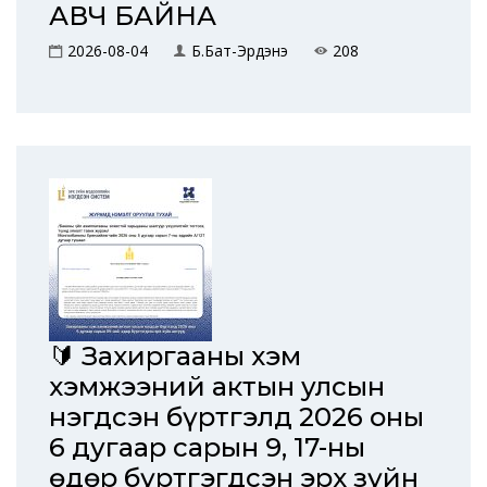
АВЧ БАЙНА
2026-08-04
Б.Бат-Эрдэнэ
208
🔰 Захиргааны хэм
хэмжээний актын улсын
нэгдсэн бүртгэлд 2026 оны
6 дугаар сарын 9, 17-ны
өдөр бүртгэгдсэн эрх зүйн