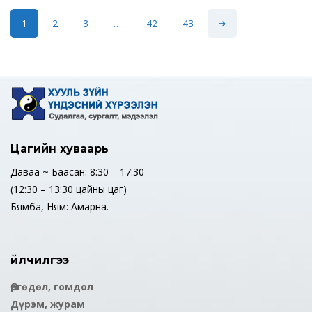
1
2
3
…
42
43
Цагийн хуваарь
Даваа ~ Баасан: 8:30 – 17:30
(12:30 – 13:30 цайны цаг)
Бямба, Ням: Амарна.
Үйлчилгээ
Өргөдөл, гомдол
Дүрэм, журам