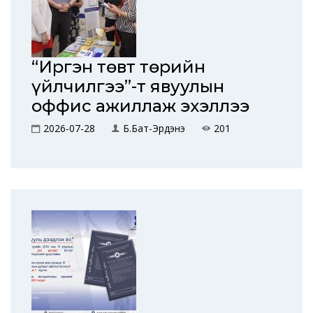
“Иргэн төвт төрийн
үйлчилгээ”-т явуулын
оффис ажиллаж эхэллээ
2026-07-28
Б.Бат-Эрдэнэ
201