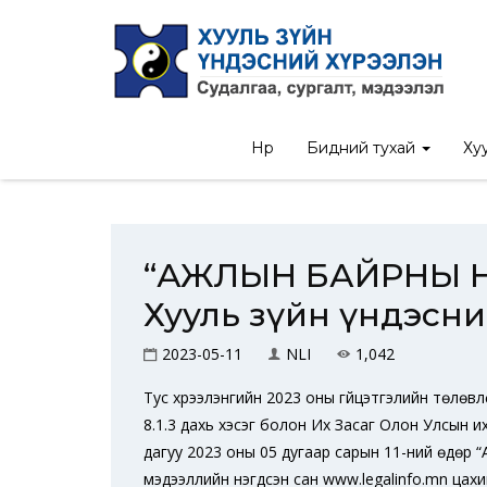
Нүүр
/
Мэдээ
/
“АЖЛЫН БАЙРН
Нүүр
Бидний тухай
Хуу
“АЖЛЫН БАЙРНЫ НЭЭ
Хууль зүйн үндэсн
2023-05-11
NLI
1,042
Тус хүрээлэнгийн 2023 оны гүйцэтгэлийн төлөвлөгөө
8.1.3 дахь хэсэг болон Их Засаг Олон Улсын их
дагуу 2023 оны 05 дугаар сарын 11-ний өдө
мэдээллийн нэгдсэн сан www.legalinfo.mn цах