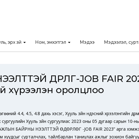
Ы НЭЭЛТТЭЙ ӨДӨРЛӨГ-JOB FAIR 2023” арга хэмжээнд Хууль зүйн 
ль, эрх зүй
Ном, эмхэтгэл
Мэдээ
Мэдээлэл, сур
ЛТТЭЙ ӨДӨРЛӨГ-JOB FAIR 20
ий хүрээлэн оролцлоо
ний 4.4, 4.5, 4.8 дахь хэсэг, Хууль зүйн үндэсний хүрээлэнгийн дүрмий
 сургуулийн Хууль зүйн сургуулиас 2023 оны 05 дугаар сарын 10-ны 
р “АЖЛЫН БАЙРНЫ НЭЭЛТТЭЙ ӨДӨРЛӨГ -JOB FAIR 2023” арга хэмжэ
им хуудсыг сурталчлах, тайлбарлан таниулах ажлыг зохион байгу