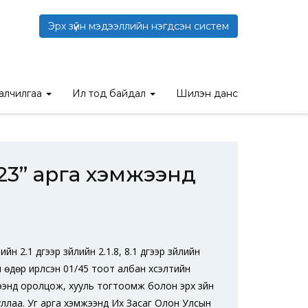
Эрх зүйн мэдээллийн нэгдсэн систем
үндэсний хүрээлэн оролцлоо
талчилгаа
Ил тод байдал
Шилэн данс
23” арга хэмжээнд
н 2.1 дүгээр зүйлийн 2.1.8, 8.1 дүгээр зүйлийн
өдөр ирүүлсэн 01/45 тоот албан хүсэлтийн
энд оролцож, хууль тогтоомж болон эрх зүйн
уллаа. Уг арга хэмжээнд Их Засаг Олон Улсын