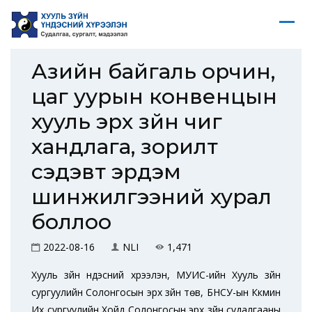
Азийн байгаль орчин,
цаг уурын конвенцын
хууль эрх зүйн чиг
хандлага, зорилт
сэдэвт эрдэм
шинжилгээний хурал
боллоо
2022-08-16
NLI
1,471
Хууль зүйн үндэсний хүрээлэн, МУИС-ийн Хууль зүйн
сургуулийн Солонгосын эрх зүйн төв, БНСУ-ын Күкмин
Их сургуулийн Хойд Солонгосын эрх зүйн судалгааны