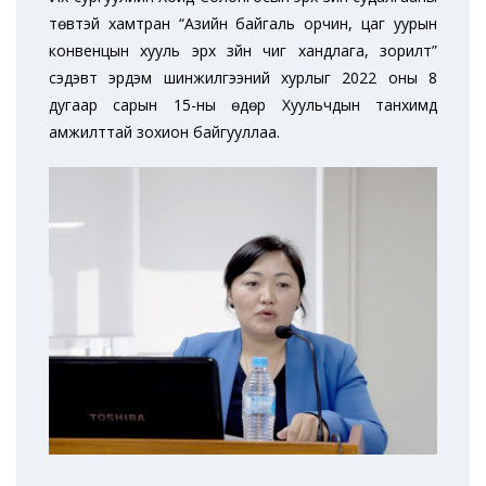
төвтэй хамтран “Азийн байгаль орчин, цаг уурын
конвенцын хууль эрх зүйн чиг хандлага, зорилт”
сэдэвт эрдэм шинжилгээний хурлыг 2022 оны 8
дугаар сарын 15-ны өдөр Хуульчдын танхимд
амжилттай зохион байгууллаа.