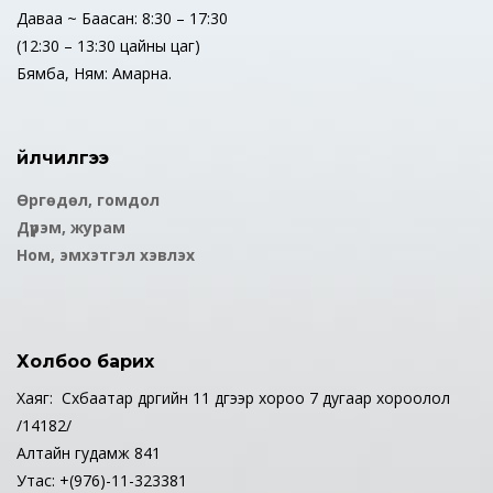
Даваа ~ Баасан: 8:30 – 17:30
(12:30 – 13:30 цайны цаг)
Бямба, Ням: Амарна.
Үйлчилгээ
Өргөдөл, гомдол
Дүрэм, журам
Ном, эмхэтгэл хэвлэх
Холбоо барих
Хаяг: Сүхбаатар дүүргийн 11 дүгээр хороо 7 дугаар хороолол
/14182/
Алтайн гудамж 841
Утас: +(976)-11-323381