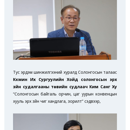
Тус эрдэм шинжилгээний хуралд Солонгосын талаас
Күкмин Их Сургуулийн Хойд солонгосын эрх
зүйн судалгааны төвийн судлаач Ким Санг Ху
“Солонгосын байгаль орчин, цаг уурын конвенцын
хууль эрх зүйн чиг хандлага, зорилт” сэдвээр,