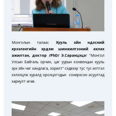
Монголын талаас
Хууль зүйн үндэсний
хүрээлэнгийн эрдэм шинжилгээний ахлах
ажилтан, доктор /PhD/ Э.Саранцэцэ
г “Монгол
Улсын Байгаль орчин, цаг уурын конвенцын хууль
эрх зүйн чиг хандлага, зорилт” сэдвээр тус тус илтгэл
хэлэлцүүлж хуралд оролцогчдын сонирхсон асуултад
хариулт өгөв.