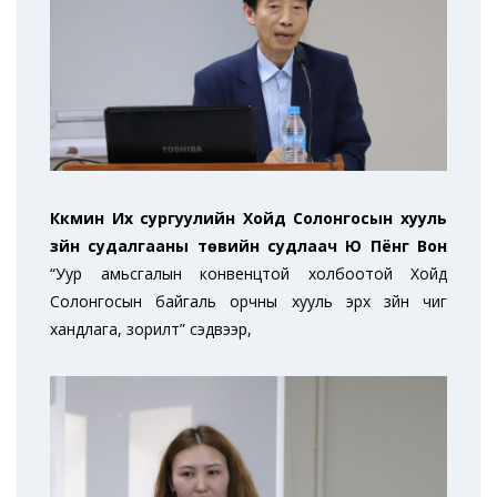
Күкмин Их сургуулийн Хойд Солонгосын хууль
зүйн судалгааны төвийн судлаач Юү Пёнг Вон
“Уур амьсгалын конвенцтой холбоотой Хойд
Солонгосын байгаль орчны хууль эрх зүйн чиг
хандлага, зорилт” сэдвээр,