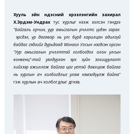
Хууль зүйн үндэсний хүрээлэнгийн захирал
Х.Эрдэм-Ундрах
тус хурлыг нээж хэлсэн үгэндээ
“Байгаль орчин, уур амьсгалын өөрчлөлтөөс үүдэн гарах
эрсдэл, үр дагавар нь улс бүрд харилцан адилгүй
байдаг гэдгийг дурьдаад Монгол Улсын нэгдсэн орсон
“Уур амьсгалын өөрчлөлттэй холбогдох олон улсын
конвенц”-той уялдуулан эрх зүйн зохицуулалт
хийхээр ажиллаж байгаа цаг үетэй давхцаж байгаа
нь хурлын ач холбогдлыг улам нэмэгдүүлж байна”
гэж хурлын ач холбогдлыг дүгнэв
.