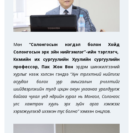
Мөн
“Солонгосын нэгдэл болон Хойд
Солонгосын эрх зүйн нийгэмлэг”-ийн тэргүүлэгч,
Күкмийн их сургуулийн Хуулийн сургуулийн
профессор, Пак Жон Вон
эрдэм шинжилгээний
хурлыг нээж хэлсэн үгэндээ “
Хүн төрөлхтний нийтлэг
асуудал болох уур амьсгалын өөрчлөлтийг
шийдвэрлэхийн тулд цэцэн оюун ухаанаа уралдуулж
байгаа чухал үед өнөөдрийн хурал нь Монгол, Солонгос
улс хамтран хууль эрх зүйн арга хэмжээг
хэрэгжүүлэхэд ихээхэн тус болно”
хэмээн онцлов.