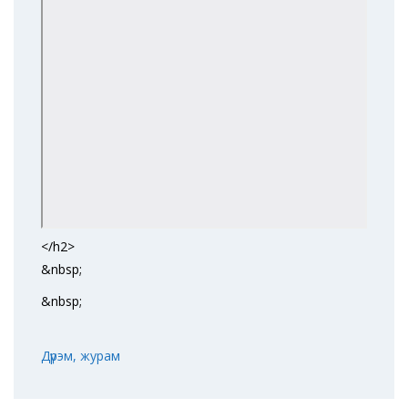
</h2>
&nbsp;
&nbsp;
Дүрэм, журам