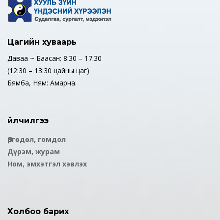
Цагийн хуваарь
Даваа ~ Баасан: 8:30 – 17:30
(12:30 – 13:30 цайны цаг)
Бямба, Ням: Амарна.
Үйлчилгээ
Өргөдөл, гомдол
Дүрэм, журам
Ном, эмхэтгэл хэвлэх
Холбоо барих