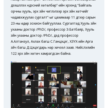
дээшлүүлэх үндэсний хөтөлбөр”-ийн хүрээнд “Байгаль
орчны хууль, эрх зүйн чиглэлээр эрх зүйн хөтчийг
чадавхжуулах сургалт”-ыг цахимаар 11 дүгээр сарын
23-ны өдөр зохион байгууллаа. Сургалтад Хууль зүйн
ухааны доктор /PhD/, профессор Э.Батбаяр, Хууль
зүйн ухааны доктор /PhD/, дэд профессор
А.Алтанзул, Ахлах багш С.Ганцэцэг, ХЗҮХ-ийн Арга
зүйч багш Д.Цэцэгдарь нар хичээл заав. Нийслэлийн
122 эрх зүйн хөтөч хамрагдсан байна.