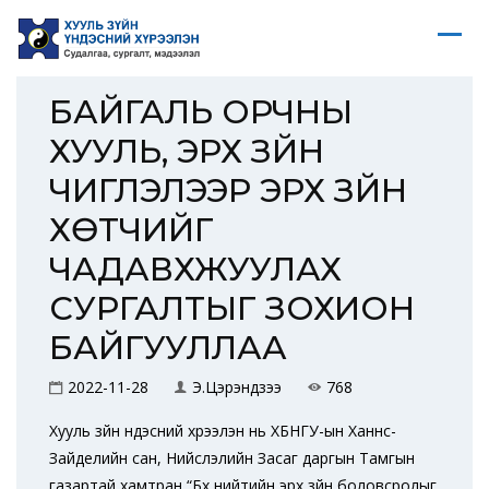
БАЙГАЛЬ ОРЧНЫ
ХУУЛЬ, ЭРХ ЗҮЙН
ЧИГЛЭЛЭЭР ЭРХ ЗҮЙН
ХӨТЧИЙГ
ЧАДАВХЖУУЛАХ
СУРГАЛТЫГ ЗОХИОН
БАЙГУУЛЛАА
2022-11-28
Э.Цэрэндүзээ
768
Хууль зүйн үндэсний хүрээлэн нь ХБНГУ-ын Ханнс-
Зайделийн сан, Нийслэлийн Засаг даргын Тамгын
газартай хамтран “Бүх нийтийн эрх зүйн боловсролыг