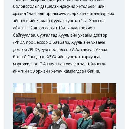
боловсролыг дээшлүүлэх үндэсний хөтөлбөр”-ийн
хүрээнд “Байгаль орчны хууль, эрх зүйн чиглэлээр эрх
зүйн хөтчийг чадавхжуулах сургалт”-ыг Хөвсгөл
аймагт 12 дүгээр сарын 13-ны өдөр зохион
байгууллаа. Сургалтад Хууль зүйн ухааны доктор
/PhD/, профессор Э.Батбаяр, Хууль зүйн ухааны
доктор /PhD/, дэд профессор А.Алтанзул, Ахлах
багш С.Ганцэцэг, ХЗҮХ-ийн сургалт хариуцсан
мэргэжилтэн П.Аззаяа нар хичээл заав. Хөвсгөл
аймгийн 50 эрх зүйн хөтөч хамрагдсан байна.