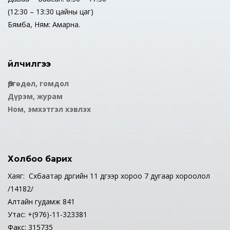
(12:30 – 13:30 цайны цаг)
Бямба, Ням: Амарна.
Үйлчилгээ
Өргөдөл, гомдол
Дүрэм, журам
Ном, эмхэтгэл хэвлэх
Холбоо барих
Хаяг: Сүхбаатар дүүргийн 11 дүгээр хороо 7 дугаар хороолол
/14182/
Алтайн гудамж 841
Утас: +(976)-11-323381
Факс: 315735