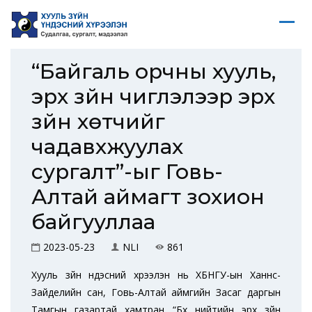
“Байгаль орчны хууль,
эрх зүйн чиглэлээр эрх
зүйн хөтчийг
чадавхжуулах
сургалт”-ыг Говь-
Алтай аймагт зохион
байгууллаа
2023-05-23
NLI
861
Хууль зүйн үндэсний хүрээлэн нь ХБНГУ-ын Ханнс-
Зайделийн сан, Говь-Алтай аймгийн Засаг даргын
Тамгын газартай хамтран “Бүх нийтийн эрх зүйн