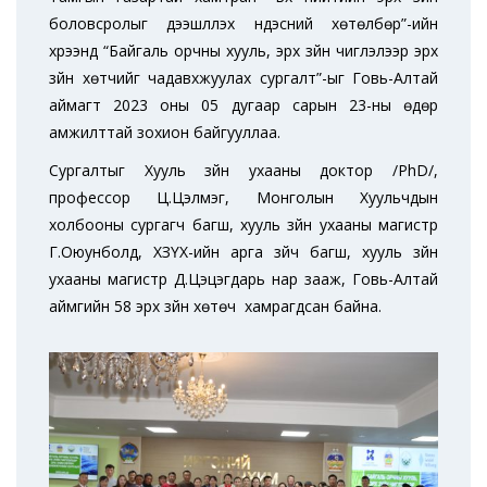
боловсролыг дээшлүүлэх үндэсний хөтөлбөр”-ийн
хүрээнд “Байгаль орчны хууль, эрх зүйн чиглэлээр эрх
зүйн хөтчийг чадавхжуулах сургалт”-ыг Говь-Алтай
аймагт 2023 оны 05 дугаар сарын 23-ны өдөр
амжилттай зохион байгууллаа.
Сургалтыг Хууль зүйн ухааны доктор /PhD/,
профессор Ц.Цэлмэг, Монголын Хуульчдын
холбооны сургагч багш, хууль зүйн ухааны магистр
Г.Оюунболд, ХЗҮХ-ийн арга зүйч багш, хууль зүйн
ухааны магистр Д.Цэцэгдарь нар зааж, Говь-Алтай
аймгийн 58 эрх зүйн хөтөч хамрагдсан байна.