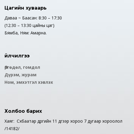
Цагийн хуваарь
Даваа ~ Баасан: 8:30 – 17:30
(12:30 – 13:30 цайны цаг)
Бямба, Ням: Амарна.
Үйлчилгээ
Өргөдөл, гомдол
Дүрэм, журам
Ном, эмхэтгэл хэвлэх
Холбоо барих
Хаяг: Сүхбаатар дүүргийн 11 дүгээр хороо 7 дугаар хороолол
/14182/