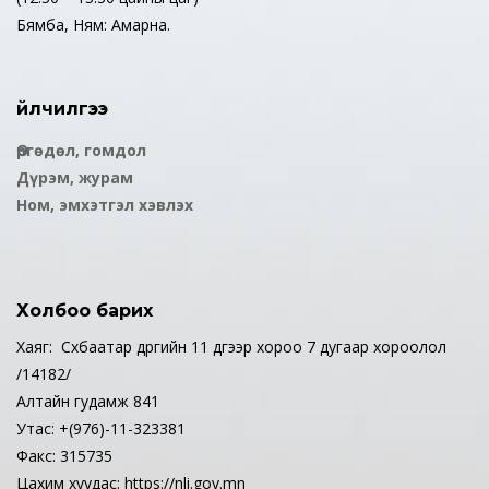
Бямба, Ням: Амарна.
Үйлчилгээ
Өргөдөл, гомдол
Дүрэм, журам
Ном, эмхэтгэл хэвлэх
Холбоо барих
Хаяг: Сүхбаатар дүүргийн 11 дүгээр хороо 7 дугаар хороолол
/14182/
Алтайн гудамж 841
Утас: +(976)-11-323381
Факс: 315735
Цахим хуудас: https://nli.gov.mn