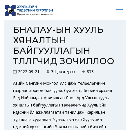
БНАЛАУ-ЫН ХУУЛЬ
ХЯНАЛТЫН
БАЙГУУЛЛАГЫН
ТӨЛӨӨЛӨГЧИД ЗОЧИЛЛОО
2022-09-21
Э.Цэрэндүзээ
873
Азийн Сангийн Монгол Улс дахь төлөөлөгчийн
газраас зохион байгуулж буй хөтөлбөрийн хүрээнд
Бүгд Найрамдах Ардчилсан Лаос Ард Улсын хууль
хяналтын байгууллагын төлөөлөгчид Хууль зүйн
үндэсний үйл ажиллагаатай танилцаж, харилцан
туршлага судаллаа. Уулзалтын үеэр Хууль зүйн
үндэсний хүрээлэнгийн Эрдэмтэн нарийн бичгийн