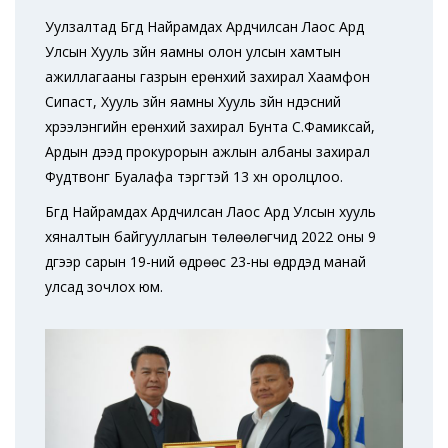
Уулзалтад Бүгд Найрамдах Ардчилсан Лаос Ард
Улсын Хууль зүйн яамны олон улсын хамтын
ажиллагааны газрын ерөнхий захирал Хаамфон
Сипасүт, Хууль зүйн яамны Хууль зүйн үндэсний
хүрээлэнгийн ерөнхий захирал Бунта С.Фамиксай,
Ардын дээд прокурорын ажлын албаны захирал
Фудтвонг Буалафа тэргүүтэй 13 хүн оролцлоо.
Бүгд Найрамдах Ардчилсан Лаос Ард Улсын хууль
хяналтын байгууллагын төлөөлөгчид 2022 оны 9
дүгээр сарын 19-ний өдрөөс 23-ны өдрүүдэд манай
улсад зочлох юм.