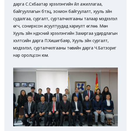
дарга С.Сүхбаатар хүрээлэнгийн үйл ажиллагаа,
байгууллагын бүтэц, зохион байгуулалт, хууль зүйн
судалгаа, сургалт, сурталчилгааны талаар мэдээлэл
өгч, сонирхсон асуултуудад хариулт өглөө. Мөн
Хууль зүйн үндэсний хүрээлэнгийн Захиргаа удирдлагын
хэлтсийн дарга П.Хишигбаяр, Хууль зүйн сургалт,
мэдээлэл, сурталчилгааны төвийн дарга Ч.Батзориг
нар оролцсон юм.