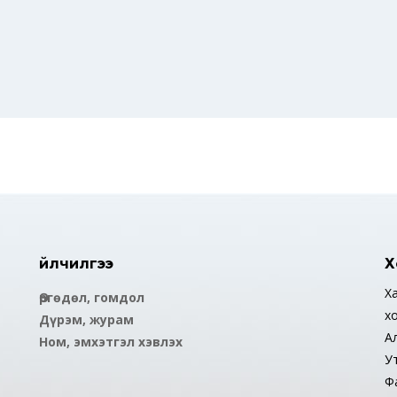
Үйлчилгээ
Х
Ха
Өргөдөл, гомдол
х
Дүрэм, журам
А
Ном, эмхэтгэл хэвлэх
У
Ф