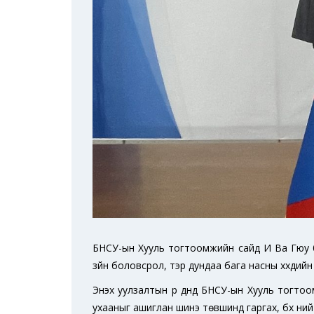
БНСУ-ын Хууль тогтоомжийн сайд И Ва Гюу бол
зүйн боловсрол, тэр дундаа бага насны хүүхдий
Энэхүү уулзалтын үр дүнд БНСУ-ын Хууль тогт
ухааныг ашиглан шинэ төвшинд гаргах, бүх ний