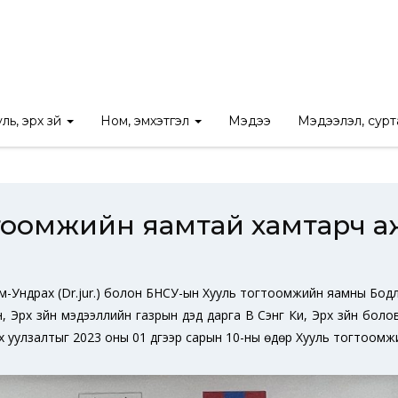
эдээ
/
БНСУ-ын Хууль тогтоомжийн яамтай хамтарч ажиллахаар
ль, эрх зүй
Ном, эмхэтгэл
Мэдээ
Мэдээлэл, сур
тоомжийн яамтай хамтарч а
Эрдэм-Ундрах (Dr.jur.) болон БНСУ-ын Хууль тогтоомжийн яамны Бо
Эрх зүйн мэдээллийн газрын дэд дарга Вү Сэнг Ки, Эрх зүйн бол
х уулзалтыг 2023 оны 01 дүгээр сарын 10-ны өдөр Хууль тогтоомж