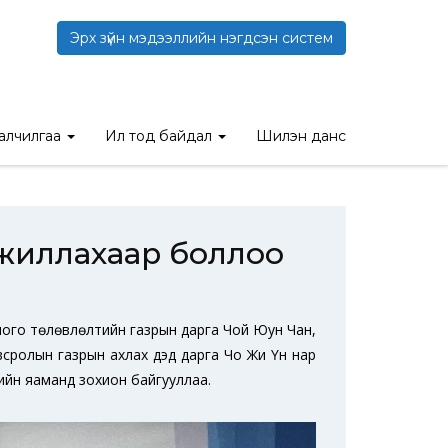
Эрх зүйн мэдээллийн нэгдсэн систем
 боллоо
талчилгаа
Ил тод байдал
Шилэн данс
жиллахаар боллоо
длого төлөвлөлтийн газрын дарга Чой Юун Чан,
овсролын газрын ахлах дэд дарга Чо Жи Үн нар
ийн яаманд зохион байгууллаа.