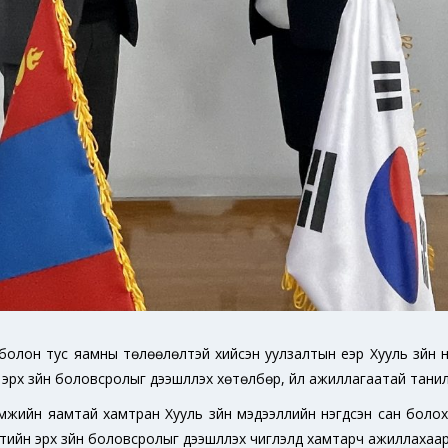
он тус яамны төлөөлөлтэй хийсэн уулзалтын үеэр Хууль зүйн нэг
н эрх зүйн боловсролыг дээшлүүлэх хөтөлбөр, үйл ажиллагаатай тани
оомжийн яамтай хамтран Хууль зүйн мэдээллийн нэгдсэн сан болох 
тийн эрх зүйн боловсролыг дээшлүүлэх чиглэлд хамтарч ажиллахаа