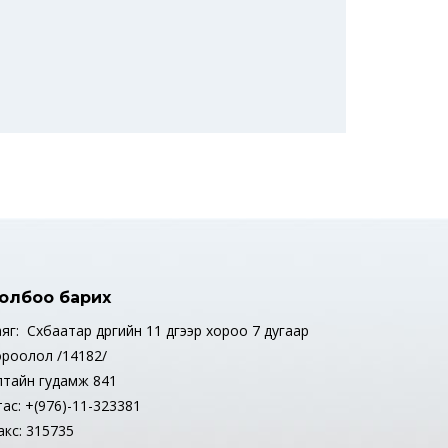
олбоо барих
яг: Сүхбаатар дүүргийн 11 дүгээр хороо 7 дугаар
ороолол /14182/
лтайн гудамж 841
тас: +(976)-11-323381
акс: 315735