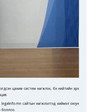
дсэн цахим систем хөгжүүлэх, бүх нийтийн эрх
лцав.
legalinfo.mn сайтын хөгжүүлэлтэд хиймэл оюун
р боллоо.