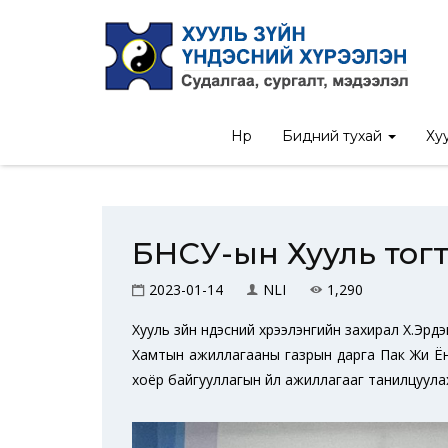
Нүүр
/
М
Нүүр
Бидний тухай
Хуу
БНСУ-ын Хууль тог
2023-01-14
NLI
1,290
Хууль зүйн үндэсний хүрээлэнгийн захирал Х.
Хамтын ажиллагааны газрын дарга Пак Жи Ён, 
хоёр байгууллагын үйл ажиллагааг танилцуула