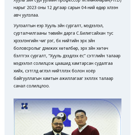
нарыг 2023 оны 12 дугаар сарын 04-ний өдөр хүлээн
авч уулзлаа.
Уулзалтын үеэр Хууль зүйн сургалт, мэдээлэл,
сурталчилгааны төвийн дарга С.Билигсайхан тус
хүрээлэнгийн чиг үүрэг, бүх нийтийн эрх зүйн
боловсролыг дэмжих хөтөлбөр, эрх зүйн хөтөч
бэлтгэх сургалт, “Хууль дээдлэх ёс” сэтгүүлийн талаар
мэдээлэл солилцож цаашид хамтарсан судалгаа
хийх, сэтгүүлд өгүүлэл нийтлүүлэх болон хоёр
байгууллагын хамтын ажиллагааг эхлүүлэх талаар
санал солилцлоо.