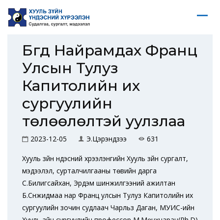
Бүгд Найрамдах Франц
Улсын Тулуз
Капитолийн их
сургуулийн
төлөөлөлтэй уулзлаа
2023-12-05
Э.Цэрэндүзээ
631
Хууль зүйн үндэсний хүрээлэнгийн Хууль зүйн сургалт,
мэдээлэл, сурталчилгааны төвийн дарга
С.Билигсайхан, Эрдэм шинжилгээний ажилтан
Б.Сүнжидмаа нар Франц улсын Тулуз Капитолийн их
сургуулийн зочин судлаач Чарльз Даган, МУИС-ийн
Хууль зүйн сургуулийн профессор М.Мөнхнаран(Ph.D)