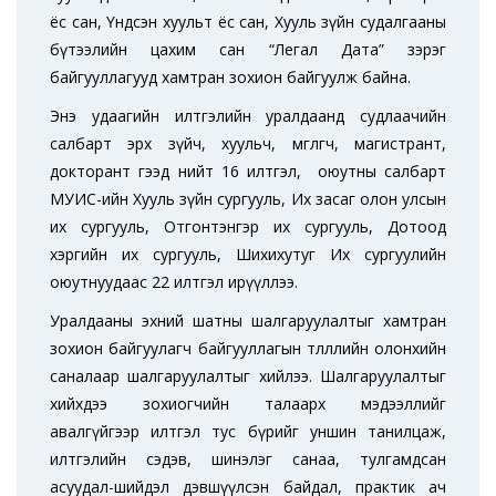
ёс сан, Үндсэн хуульт ёс сан, Хууль зүйн судалгааны
бүтээлийн цахим сан “Легал Дата” зэрэг
байгууллагууд хамтран зохион байгуулж байна.
Энэ удаагийн илтгэлийн уралдаанд судлаачийн
салбарт эрх зүйч, хуульч, өмгөөлөгч, магистрант,
докторант гээд нийт 16 илтгэл, оюутны салбарт
МУИС-ийн Хууль зүйн сургууль, Их засаг олон улсын
их сургууль, Отгонтэнгэр их сургууль, Дотоод
хэргийн их сургууль, Шихихутуг Их сургуулийн
оюутнуудаас 22 илтгэл ирүүллээ.
Уралдааны эхний шатны шалгаруулалтыг хамтран
зохион байгуулагч байгууллагын төлөөллийн олонхийн
саналаар шалгаруулалтыг хийлээ. Шалгаруулалтыг
хийхдээ зохиогчийн талаарх мэдээллийг
авалгүйгээр илтгэл тус бүрийг уншин танилцаж,
илтгэлийн сэдэв, шинэлэг санаа, тулгамдсан
асуудал-шийдэл дэвшүүлсэн байдал, практик ач