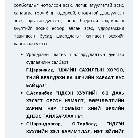
холбогдлыг нотолсон эсэх, логик агуулгатай эсэх,
санаагаа товч бөгөөд тодорхой, оновчтой дэвшүүлсэн
эсэх, гаргасан дүгнэлт, санал бодитой эсэх, ишлэл
зүүлтийг зохих ёсоор авсан эсэх, удирдамжид
тавигдсан бусад шаардлагыг хангасан эсэхийг
харгалзан үзлээ.
Уралдааны шатны шалгаруулалтын дүнгээр
судлаачийн салбарт:
Г.Цэрэнжид “ШҮҮХИЙН САХИЛГЫН ХОРОО,
ТҮҮНИЙ БҮРЭЛДЭХҮҮН БА ШҮҮГЧИЙН ХАРААТ БУС
БАЙДАЛ”;
С.Асланбек “ҮНДСЭН ХУУЛИЙН 6.2 ДАХЬ
ХЭСЭГТ ОРСОН НЭМЭЛТ, ӨӨРЧЛӨЛТИЙН
ЗАРИМ НЭР ТОМЬЁОГ ХҮНИЙ ЭРХИЙН
ҮҮДНЭЭС ТАЙЛБАРЛАХ НЬ”;
С.Цэрэндолгор, О.Төрболд “ҮНДСЭН
ХУУЛИЙН ҮЗЭЛ БАРИМТЛАЛ, ҮНЭТ ЗҮЙЛИЙГ