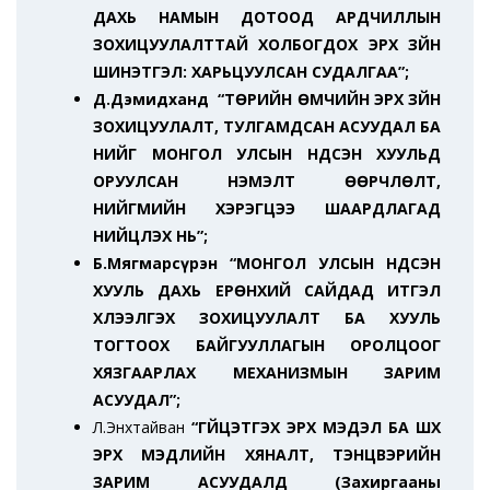
ДАХЬ НАМЫН ДОТООД АРДЧИЛЛЫН
ЗОХИЦУУЛАЛТТАЙ ХОЛБОГДОХ ЭРХ ЗҮЙН
ШИНЭТГЭЛ: ХАРЬЦУУЛСАН СУДАЛГАА”;
Д.Дэмидханд “ТӨРИЙН ӨМЧИЙН ЭРХ ЗҮЙН
ЗОХИЦУУЛАЛТ, ТУЛГАМДСАН АСУУДАЛ БА
ҮҮНИЙГ МОНГОЛ УЛСЫН ҮНДСЭН ХУУЛЬД
ОРУУЛСАН НЭМЭЛТ ӨӨРЧЛӨЛТ,
НИЙГМИЙН ХЭРЭГЦЭЭ ШААРДЛАГАД
НИЙЦҮҮЛЭХ НЬ”;
Б.Мягмарсүрэн “МОНГОЛ УЛСЫН ҮНДСЭН
ХУУЛЬ ДАХЬ ЕРӨНХИЙ САЙДАД ИТГЭЛ
ХҮЛЭЭЛГЭХ ЗОХИЦУУЛАЛТ БА ХУУЛЬ
ТОГТООХ БАЙГУУЛЛАГЫН ОРОЛЦООГ
ХЯЗГААРЛАХ МЕХАНИЗМЫН ЗАРИМ
АСУУДАЛ”;
Л.Энхтайван
“ГҮЙЦЭТГЭХ ЭРХ МЭДЭЛ БА ШҮҮХ
ЭРХ МЭДЛИЙН ХЯНАЛТ, ТЭНЦВЭРИЙН
ЗАРИМ АСУУДАЛД (Захиргааны