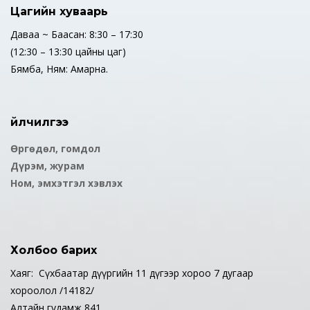
Цагийн хуваарь
Даваа ~ Баасан: 8:30 – 17:30
(12:30 – 13:30 цайны цаг)
Бямба, Ням: Амарна.
Үйлчилгээ
Өргөдөл, гомдол
Дүрэм, журам
Ном, эмхэтгэл хэвлэх
Холбоо барих
Хаяг: Сүхбаатар дүүргийн 11 дүгээр хороо 7 дугаар
хороолол /14182/
Алтайн гудамж 841