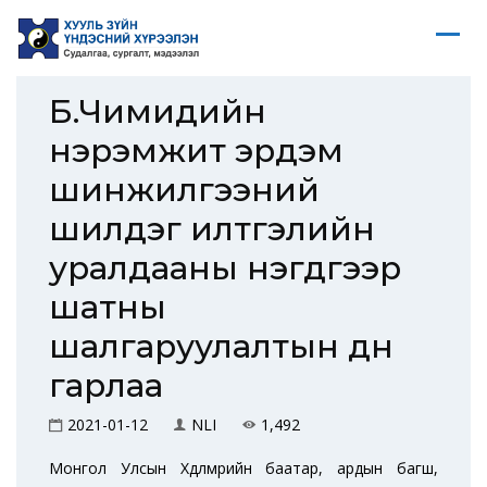
Б.Чимидийн
нэрэмжит эрдэм
шинжилгээний
шилдэг илтгэлийн
уралдааны нэгдүгээр
шатны
шалгаруулалтын дүн
гарлаа
2021-01-12
NLI
1,492
Монгол Улсын Хөдөлмөрийн баатар, ардын багш,