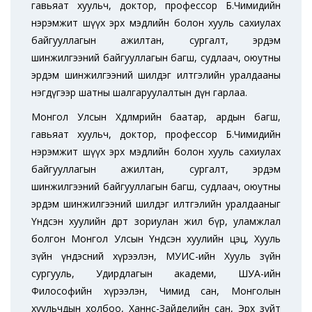
гавьяат хуульч, доктор, профессор Б.Чимидийн
нэрэмжит шүүх эрх мэдлийн болон хууль сахиулах
байгууллагын ажилтан, сургалт, эрдэм
шинжилгээний байгууллагын багш, судлаач, оюутны
эрдэм шинжилгээний шилдэг илтгэлийн уралдааны
нэгдүгээр шатны шалгаруулалтын дүн гарлаа.
Монгол Улсын Хөдөлмөрийн баатар, ардын багш,
гавьяат хуульч, доктор, профессор Б.Чимидийн
нэрэмжит шүүх эрх мэдлийн болон хууль сахиулах
байгууллагын ажилтан, сургалт, эрдэм
шинжилгээний байгууллагын багш, судлаач, оюутны
эрдэм шинжилгээний шилдэг илтгэлийн уралдааныг
Үндсэн хуулийн өдөрт зориулан жил бүр, уламжлал
болгон Монгол Улсын Үндсэн хуулийн цэц, Хууль
зүйн үндэсний хүрээлэн, МУИС-ийн Хууль зүйн
сургууль, Удирдлагын академи, ШУА-ийн
Философийн хүрээлэн, Чимид сан, Монголын
хуульчдын холбоо, Ханнс-Зайделийн сан, Эрх зүйт