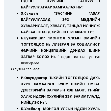
ҮНДСЭН ХУУЛИЙН ТАГНУУЛЫН
БАЙГУУЛЛАГААР ХАМГААЛАХ НЬ”;
Э.Сундуй “ЗАСГИЙН ГАЗАР
БАЙГУУЛЛАХАД ЭРХ МЭДЛИЙН
ХУВААРИЛАЛТ, ХЯНАЛТ, ТЭНЦЭЛ ҮЙЛЧИЛЖ
БАЙГАА ЭСЭХЭД ХИЙСЭН ШИНЖИЛГЭЭ”;
Б.Буянхишиг
“
МОНГОЛ УЛСЫН ӨМЧИЙН
ТОГТОЛЦОО НЬ ЛИБЕРАЛ БА СОЦИАЛИСТ
ӨМЧИЙН
КОНЦЕПЦИЙН ДУНДАХ ШИНЭ
ЗАГВАР БОЛОХ НЬ
” сэдэвт илтгэл тус тус
шалгарлаа.
Оюутны салбарт:
Р.Оюундэлгэр “ШҮҮХИЙН ТОГТОЛЦОО ДАХЬ
ХУУЧ ХАМААРАЛ БУЮУ ШҮҮХИЙН НУТАГ
ДЭВСГЭРИЙН ЗАРЧМЫН ХЭВ МАЯГ, ТҮҮНИЙГ
ХАЛЖ ҮНДСЭН ХУУЛИЙН ҮЗЭЛ БАРИМТЛАЛД
НИЙЦҮҮЛЭХ НЬ”;
Б.Улсболд “МОНГОЛ УЛСЫН ҮНДСЭН ХУУЛЬ