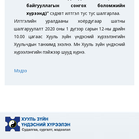
байгууллагын сонгох боломжийн
хүрээнд)”
сэдэвт илтгэл тус тус шалгарлаа.
Илтгэлийн уралдааны хоёрдугаар шатны
шалгаруулалт 2020 оны 1 дүгээр сарын 12-ны өдрийн
10.00 цагаас Хууль зүйн үндэсний хүрээлэнгийн
Хуульчдын танхимд эхэлнэ. Мөн Хууль зүйн үндэсний
хүрээлэнгийн пэйжээр шууд хүрнэ.
Мэдээ