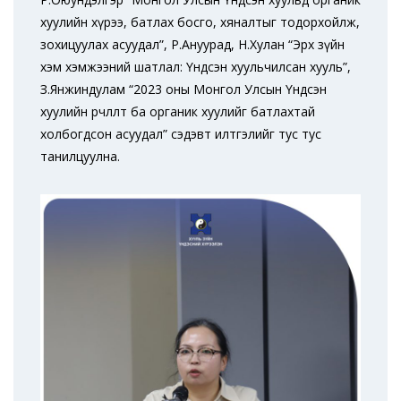
хуулийн хүрээ, батлах босго, хяналтыг тодорхойлж,
зохицуулах асуудал”, Р.Ануурад, Н.Хулан “Эрх зүйн
хэм хэмжээний шатлал: Үндсэн хуульчилсан хууль”,
З.Янжиндулам “2023 оны Монгол Улсын Үндсэн
хуулийн өөрчлөлт ба органик хуулийг батлахтай
холбогдсон асуудал” сэдэвт илтгэлийг тус тус
танилцуулна.