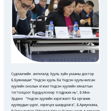
Судлаачийн ангилалд: Хууль зүйн ухааны доктор
Б.Буянхишиг “Үндсэн хууль ба Үндсэн хуульчилсан
хуулийн онолын хөгжил Үндсэн хуулийн хяналтын
тогтолцоог бүрдүүлснээр төгөлдөржих нь”, Б.Мөнх-
Эрдэнэ “Үндсэн хуулийн хэрэгжилт ба органик
хуулиудын үүрэг, хэрэгцээ шаардлага”, Б.Ариунзаяа,
Р.Оюундэлгэр “Монгол Улсын Үндсэн хуульд органик