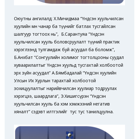
Оюутны ангилалд: Х.Мичидмаа “Үндсэн хуульчилсан
хуулийн мөн чанар ба түүнийг батлах тусгайлсан
шалгуур тогтоох нь”, Б.Сарантуяа “Үндсэн
хуульчилсан хууль боловсруулалт түүний практик
хэрэглээнд тулгамдаж буй асуудал ба боломж”,
Б.Анхбат “Сонгуулийн холимог тогтолцооны суудал
хуваарилалтыг Үндсэн хуульд тусгахтай холбоотой
эрх зүйн асуудал” А.Бямбадалай “Үндсэн хуулийн
Улсын Их Хурлын тарахтай холбоотой
зохицуулалтыг нарийвчилсан хуулиар тодруулах
хэрэгцээ, шаардлага”, Э.Хишигсүрэн “Үндсэн
хуульчилсан хууль ба хэм хэмжээний негатив
хяналт” сэдэвт илтгэлийг тус тус танилцуулна.