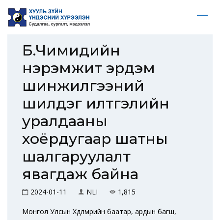
Б.Чимидийн
нэрэмжит эрдэм
шинжилгээний
шилдэг илтгэлийн
уралдааны
хоёрдугаар шатны
шалгаруулалт
явагдаж байна
2024-01-11
NLI
1,815
Монгол Улсын Хөдөлмөрийн баатар, ардын багш,