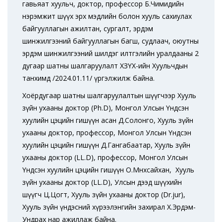
гавьяат хуульч, доктор, профессор Б.Чимидийн
нэрэмжит шүүх эрх мэдлийн болон хууль сахиулах
байгууллагын ажилтан, сургалт, эрдэм
шинжилгээний байгууллагын багш, судлаач, оюутны
эрдэм шинжилгээний шилдэг илтгэлийн уралдааны 2
дугаар шатны шалгаруулалт ХЗҮХ-ийн Хуульчдын
танхимд /2024.01.11/ үргэлжилж байна.
Хоёрдугаар шатны шалгаруулалтын шүүгчээр Хууль
зүйн ухааны доктор (Ph.D), Монгол Улсын Үндсэн
хуулийн цэцийн гишүүн асан Д.Солонго, Хууль зүйн
ухааны доктор, профессор, Монгол Улсын Үндсэн
хуулийн цэцийн гишүүн Д.Гангабаатар, Хууль зүйн
ухааны доктор (LL.D), профессор, Монгол Улсын
Үндсэн хуулийн цэцийн гишүүн О.Мөнхсайхан, Хууль
зүйн ухааны доктор (LL.D), Улсын дээд шүүхийн
шүүгч Ц.Цогт, Хууль зүйн ухааны доктор (Dr.jur),
Хууль зүйн үндэсний хүрээлэнгийн захирал Х.Эрдэм-
Ундрах нар ажиллаж байна.