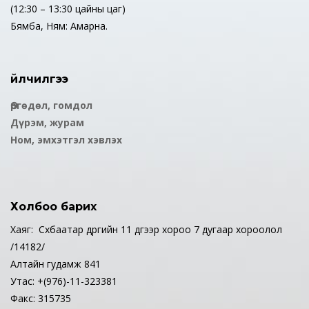
(12:30 – 13:30 цайны цаг)
Бямба, Ням: Амарна.
Үйлчилгээ
Өргөдөл, гомдол
Дүрэм, журам
Ном, эмхэтгэл хэвлэх
Холбоо барих
Хаяг: Сүхбаатар дүүргийн 11 дүгээр хороо 7 дугаар хороолол
/14182/
Алтайн гудамж 841
Утас: +(976)-11-323381
Факс: 315735