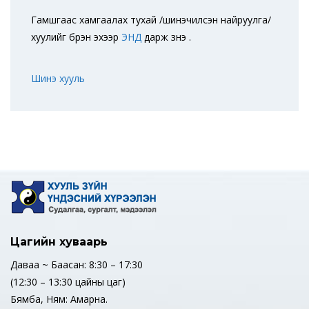
Гамшгаас хамгаалах тухай /шинэчилсэн найруулга/
хуулийг бүрэн эхээр
ЭНД
дарж үзнэ үү.
Шинэ хууль
Цагийн хуваарь
Даваа ~ Баасан: 8:30 – 17:30
(12:30 – 13:30 цайны цаг)
Бямба, Ням: Амарна.