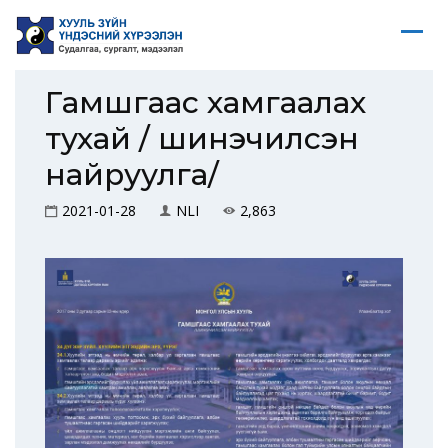
Гамшгаас хамгаалах
тухай / шинэчилсэн
найруулга/
2021-01-28
NLI
2,863