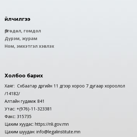
Үйлчилгээ
Өргөдөл, гомдол
Дүрэм, журам
Ном, эмхэтгэл хэвлэх
Холбоо барих
Хаяг: Сүхбаатар дүүргийн 11 дүгээр хороо 7 дугаар хороолол
/14182/
Алтайн гудамж 841
Утас: +(976)-11-323381
Факс: 315735
Цахим хуудас: https://nli.gov.mn
Цахим шуудан: info@legalinstitute.mn