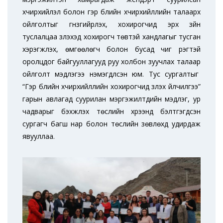
хүчирхийлэл болон гэр бүлийн хүчирхийллийн талаарх
ойлголтыг гүнзгийрүүлэх, хохирогчид эрх зүйн
туслалцаа үзүүлэхэд хохирогч төвтэй хандлагыг тусган
хэрэгжүүлэх, өмгөөлөгч болон бусад чиг үүрэгтэй
оролцдог байгууллагууд руу холбон зуучлах талаар
ойлголт мэдлэгээ нэмэгдүүлсэн юм. Тус сургалтыг
“Гэр бүлийн хүчирхийллийн хохирогчид үзүүлэх үйлчилгээ”
гарын авлагад суурилан мэргэжилтүүдийн мэдлэг, ур
чадварыг бэхжүүлэх төслийн хүрээнд бэлтгэгдсэн
сургагч багш нар болон төслийн зөвлөхүүд удирдаж
явууллаа.