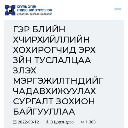
ГЭР БҮЛИЙН
ХҮЧИРХИЙЛЛИЙН
ХОХИРОГЧИД ЭРХ
ЗҮЙН ТУСЛАЛЦАА
ҮЗҮҮЛЭХ
МЭРГЭЖИЛТНҮҮДИЙГ
ЧАДАВХИЖУУЛАХ
СУРГАЛТ ЗОХИОН
БАЙГУУЛЛАА
2022-09-12
Э.Цэрэндүзээ
1,308