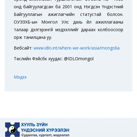
онд байгуулагдсан ба 2001 онд Нэгдсэн Үндэстний
Байгууллагын ажиглагчийн статустай болсон.
ОУЭЗХБ-ын Монгол Улс дахь үйл ажиллагааны
талаар дэлгэрэнгүй мэдээллийг дараах холбоосоор
орж танилцана уу.
Вебсайт:
www.idlo.int/where-we-work/asia/mongolia
Төслийн Фэйсбүүк хуудас: @IDLOmongol
Мэдээ