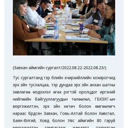
(Завхан аймгийн сургалт/2022.08.22-2022.08.23/)
Тус сургалтанд гэр бүлийн хүчирхийллийн хохирогчид
эрх зүйн туслалцаа, тэр дундаа эрх зүйн анхан шатны
зөвлөгөө мэдээлэл өгөх үүрэгтэй оролцдог иргэний
нийгмийн байгууллагуудын төлөөлөл, ГБХЗХГ-ын
мэргэжилтэн, эрх зүйн хөтөч болон өмгөөлөгч
нараас бүрдсэн Завхан, Говь-Алтай болон Хөвсгөл,
Баян-Өлгий, Ховд болон Увс аймгийн 80 гаруй
мэргэжилтэн хамрагдаж жендэрт суурилсан