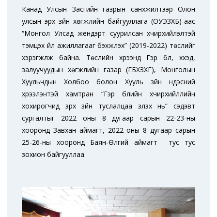
Канад Улсын Засгийн газрын санхүүжилтээр Олон
улсын эрх зүйн хөгжлийн байгууллага (ОУЭЗХБ)-аас
“Монгол Улсад жендэрт суурилсан хүчирхийлэлтэй
тэмцэх үйл ажиллагааг бэхжүүлэх” (2019-2022) төслийг
хэрэгжүүлж байна. Төслийн хүрээнд Гэр бүл, хүүхэд,
залуучуудын хөгжлийн газар (ГБХЗХГ), Монголын
Хуульчдын Холбоо болон Хууль зүйн үндэсний
хүрээлэнтэй хамтран “Гэр бүлийн хүчирхийллийн
хохирогчид эрх зүйн туслалцаа үзүүлэх нь” сэдэвт
сургалтыг 2022 оны 8 дугаар сарын 22-23-ны
хооронд Завхан аймагт, 2022 оны 8 дугаар сарын
25-26-ны хооронд Баян-Өлгий аймагт тус тус
зохион байгууллаа.