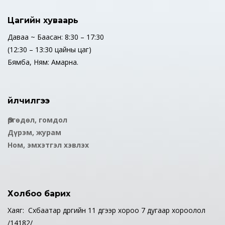
Цагийн хуваарь
Даваа ~ Баасан: 8:30 – 17:30
(12:30 – 13:30 цайны цаг)
Бямба, Ням: Амарна.
Үйлчилгээ
Өргөдөл, гомдол
Дүрэм, журам
Ном, эмхэтгэл хэвлэх
Холбоо барих
Хаяг: Сүхбаатар дүүргийн 11 дүгээр хороо 7 дугаар хороолол
/14182/