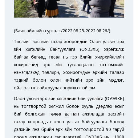
(Баян аймгийн сургалт/2022.08.25-2022.08.26/)
Төслийг засгийн газар хоорондын Олон улсын эрх
зүйн хөгжлийн байгууллага (ОУЭЗХБ) хэрэгжүүлж
байгаа бөгөөд төсөл нь гэр бүлийн хүчирхийллийн
хохирогчид эрх зүйн туслалцааны хүртээмжийг
нэмэгдүүлэхэд төвлөрч, хохирогчдын эрхийн талаар
тэдний болон олон нийтийн эрх зүйн мэдлэг,
ойлголтыг сайжруулах зорилготой юм.
Олон улсын эрх зүйн хөгжлийн байгууллага (ОУЭЗХБ)
нь тогтвортой хөгжил болон хууль дээдлэх ёсыг
бий болгохын төлөө дагнан ажилладаг засгийн
газар хоорондын олон улсын байгууллага бөгөөд
дэлхийн янз бүрийн эрх зүйн тогтолцоотой 90 гаруй
оронд ажилласан туршлагатай. ОУЭЗХБ нь 1988