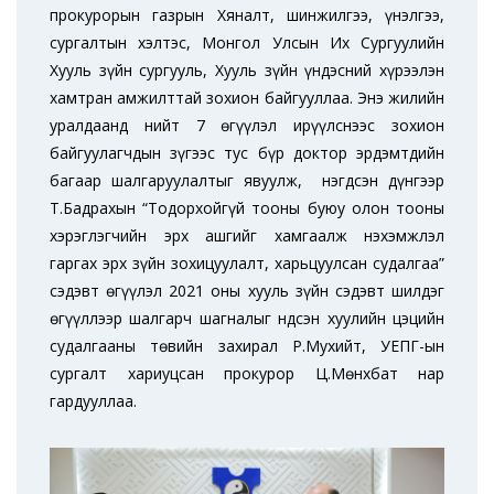
прокурорын газрын Хяналт, шинжилгээ, үнэлгээ,
сургалтын хэлтэс, Монгол Улсын Их Сургуулийн
Хууль зүйн сургууль, Хууль зүйн үндэсний хүрээлэн
хамтран амжилттай зохион байгууллаа. Энэ жилийн
уралдаанд нийт 7 өгүүлэл ирүүлснээс зохион
байгуулагчдын зүгээс тус бүр доктор эрдэмтдийн
багаар шалгаруулалтыг явуулж, нэгдсэн дүнгээр
Т.Бадрахын “Тодорхойгүй тооны буюу олон тооны
хэрэглэгчийн эрх ашгийг хамгаалж нэхэмжлэл
гаргах эрх зүйн зохицуулалт, харьцуулсан судалгаа”
сэдэвт өгүүлэл 2021 оны хууль зүйн сэдэвт шилдэг
өгүүллээр шалгарч шагналыг Үндсэн хуулийн цэцийн
судалгааны төвийн захирал Р.Мухийт, УЕПГ-ын
сургалт хариуцсан прокурор Ц.Мөнхбат нар
гардууллаа.