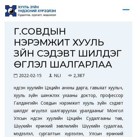
Г.СОВДЫН
НЭРЭМЖИТ ХУУЛЬ
ЗҮЙН СЭДЭВТ ШИЛДЭГ
ӨГҮҮЛЭЛ ШАЛГАРЛАА
2022-02-15
NLI
2,387
Үндсэн хуулийн Цэцийн анхны дарга, гавьяат хуульч,
хууль зүйн шинжлэх ухааны доктор, профессор
Галдангийн Совдын нэрэмжит хууль зүйн сэдэвт
шилдэг өгүүлэл шалгаруулах уралдааныг Монгол
Улсын Үндсэн хуулийн Цэцийн Судалгааны төв,
Шүүхийн ерөнхий зөвлөлийн Шүүхийн судалгаа,
мэдээлэл, сургалтын хүрээлэн, Улсын ерөнхий