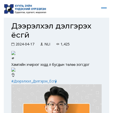
Дээрэлхэл дэлгэрэх
ёсгүй
2024-04-17
NLI
1,425
Хамгийн хүчирхэг хүүхдүүд л бусдын төлөө зогсдог
#Дээрэлхэл_Дэлгэрэх_Ёсгүй