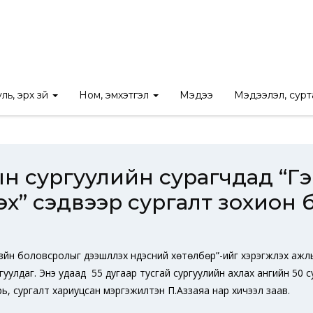
лын сургуулийн сурагчдад “Гэмт хэргээс урьдчилан сэргийлэх” сэ
ль, эрх зүй
Ном, эмхэтгэл
Мэдээ
Мэдээлэл, сур
н сургуулийн сурагчдад “Гэ
х” сэдвээр сургалт зохион 
х зүйн боловсролыг дээшлүүлэх үндэсний хөтөлбөр”-ийг хэрэгжүүлэх а
гуулдаг. Энэ удаад 55 дугаар тусгай сургуулийн ахлах ангийн 50 с
арь, сургалт хариуцсан мэргэжилтэн П.Аззаяа нар хичээл заав.