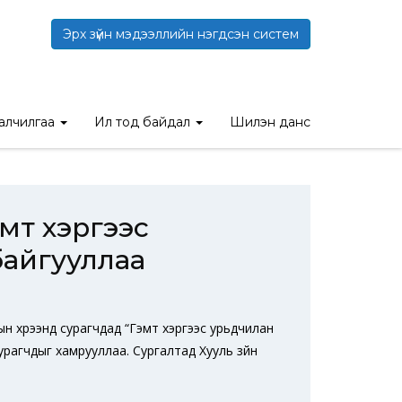
Эрх зүйн мэдээллийн нэгдсэн систем
двээр сургалт зохион байгууллаа
талчилгаа
Ил тод байдал
Шилэн данс
мт хэргээс
байгууллаа
жлын хүрээнд сурагчдад “Гэмт хэргээс урьдчилан
урагчдыг хамрууллаа. Сургалтад Хууль зүйн