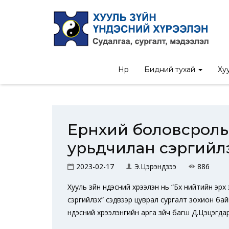
Нүүр
/
Мэдээ
/
Ерөнхий боловсро
Нүүр
Бидний тухай
Хуу
Ерөнхий боловсролы
урьдчилан сэргийлэ
2023-02-17
Э.Цэрэндүзээ
886
Хууль зүйн үндэсний хүрээлэн нь “Бүх нийтийн эр
сэргийлэх” сэдвээр цуврал сургалт зохион бай
үндэсний хүрээлэнгийн арга зүйч багш Д.Цэцэгд