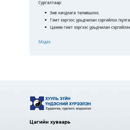
Сургалтаар:
Зөв хандлага төлөвшүүлэх;
Гэмт хэргээс урьдчилан сэргийлэх /хулг
Цахим гэмт хэргээс урьдчилан сэргийлэх 
Мэдээ
Цагийн хуваарь