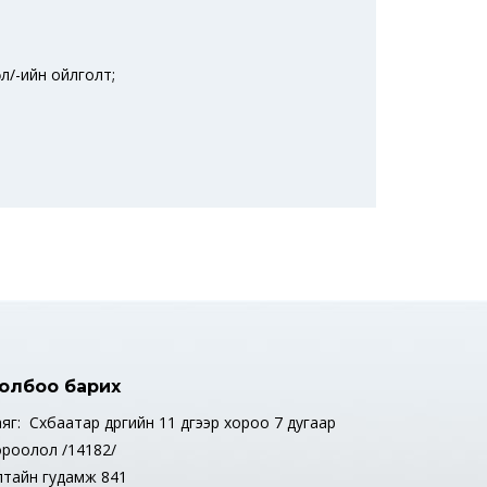
л/-ийн ойлголт;
олбоо барих
яг: Сүхбаатар дүүргийн 11 дүгээр хороо 7 дугаар
ороолол /14182/
лтайн гудамж 841