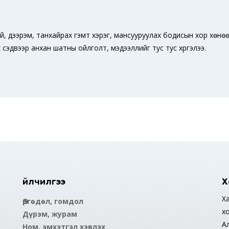
ай, дээрэм, танхайрах гэмт хэрэг, мансууруулах бодисын хор хөнөө
сэдвээр анхан шатны ойлголт, мэдээллийг тус тус хүргэлээ.
Үйлчилгээ
Х
Ха
Өргөдөл, гомдол
х
Дүрэм, журам
А
Ном, эмхэтгэл хэвлэх