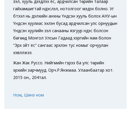
үзэл, хууль дээдлэх ёс, ардчилсан төрийн талаар
гайхамшигтай үндэслэл, нотолгоог мэдэх болно. Уг
бүтээл нь дэлхийн анхны Үндсэн хууль болох АНУ-ын
Үндсэн хуулиас эхлэн бусад ардчилсан улс орнуудын
Үндсэн хуулийн үзэл санааны язгуур үндэс болсон
бөгөөд Монгол Улсын Гадаад хэргийн яам болон
“Эрх зүйт ёс” сангаас эрхлэн тус номыг орчуулан
хэвлүүлжээ.
Жан Жак Руссо. Нийгмийн гэрээ ба улс төрийн
эрхийн зарчмууд. Орч.Р.Янжмаа. Улаанбаатар хот.
2015 он., 204тал.
Ном
,
Шинэ ном