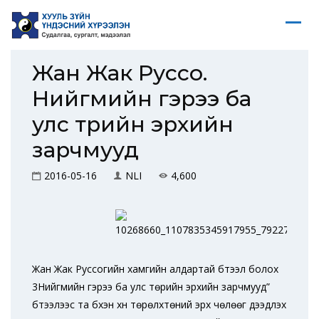
Жан Жак Руссо.
Нийгмийн гэрээ ба
улс төрийн эрхийн
зарчмууд
2016-05-16
NLI
4,600
Жан Жак Руссогийн хамгийн алдартай бүтээл болох
3Нийгмийн гэрээ ба улс төрийн эрхийн зарчмууд”
бүтээлээс та бүхэн хүн төрөлхтөний эрх чөлөөг дээдлэх