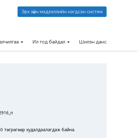
Эрх зүйн мэдээллийн нэгдсэн систем
талчилгаа
Ил тод байдал
Шилэн данс
00 төгрөгөөр худалдаалагдаж байна.