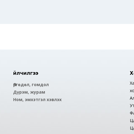
Үйлчилгээ
Х
Ха
Өргөдөл, гомдол
х
Дүрэм, журам
А
Ном, эмхэтгэл хэвлэх
У
Ф
Ца
Ца