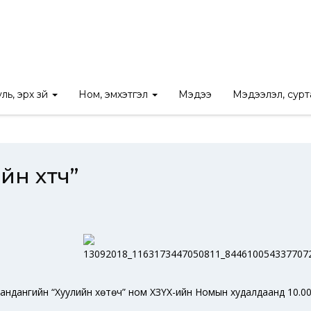
Нүүр
/
Ном
/
Ж.Батзандан “Хуулийн хөтөч”
ль, эрх зүй
Ном, эмхэтгэл
Мэдээ
Мэдээлэл, сур
н хөтөч”
атзандангийн “Хуулийн хөтөч” ном ХЗҮХ-ийн Номын худалдаанд 10.0