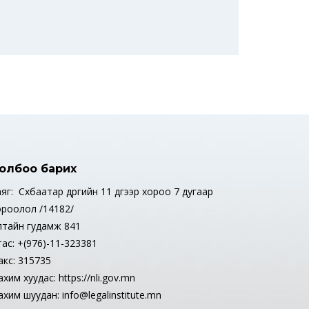
олбоо барих
яг: Сүхбаатар дүүргийн 11 дүгээр хороо 7 дугаар
ороолол /14182/
лтайн гудамж 841
тас: +(976)-11-323381
акс: 315735
хим хуудас: https://nli.gov.mn
хим шуудан: info@legalinstitute.mn