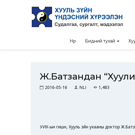
Нүүр
Бидний тухай
Хуу
Ж.Батзандан “Хуулий
2016-05-16
NLI
1,483
УИХ-ын гишүүн, Хууль зүйн ухааны доктор Ж.Б