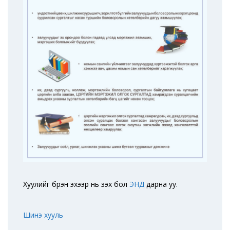
Хуулийг бүрэн эхээр нь үзэх бол
ЭНД
дарна уу.
Шинэ хууль