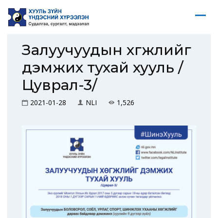
Залуучуудын хөгжлийг
дэмжих тухай хууль /
Цуврал-3/
2021-01-28
NLI
1,526