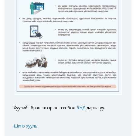
Хуулийг бүрэн эхээр нь үзэх бол
ЭНД
дарна уу.
Шинэ хууль