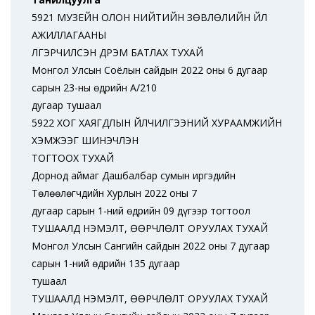
5921 МУЗЕЙН ОЛОН НИЙТИЙН ЗӨВЛӨЛИЙН ҮЙЛ
АЖИЛЛАГААНЫ
ҮЛГЭРЧИЛСЭН ДҮРЭМ БАТЛАХ ТУХАЙ
Монгол Улсын Соёлын сайдын 2022 оны 6 дугаар
сарын 23-ны өдрийн А/210
дугаар тушаал
5922 ХОГ ХАЯГДЛЫН ҮЙЛЧИЛГЭЭНИЙ ХУРААМЖИЙН
ХЭМЖЭЭГ ШИНЭЧЛЭН
ТОГТООХ ТУХАЙ
Дорнод аймаг Дашбалбар сумын иргэдийн
Төлөөлөгчдийн Хурлын 2022 оны 7
дугаар сарын 1-ний өдрийн 09 дүгээр тогтоол
ТУШААЛД НЭМЭЛТ, ӨӨРЧЛӨЛТ ОРУУЛАХ ТУХАЙ
Монгол Улсын Сангийн сайдын 2022 оны 7 дугаар
сарын 1-ний өдрийн 135 дугаар
тушаал
ТУШААЛД НЭМЭЛТ, ӨӨРЧЛӨЛТ ОРУУЛАХ ТУХАЙ