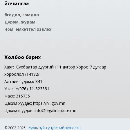
Үйлчилгээ
Өргөдөл, гомдол
Дүрэм, журам
Ном, эмхэтгэл хэвлэх
Холбоо барих
Хаяг: Сүхбаатар дүүргийн 11 дүгээр хороо 7 дугаар
хороолол /14182/
Алтайн гудамж 841
Утас: +(976)-11-323381
Факс: 315735
Цахим хуудас: https://nli.gov.mn
Цахим шуудан: info@legalinstitute.mn
© 2002-2025 -
Хууль зүйн үндэсний хүрээлэн