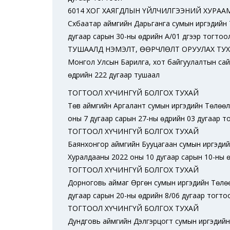
6014 ХОГ ХАЯГДЛЫН ҮЙЛЧИЛГЭЭНИЙ ХУРАА
Сүхбаатар аймгийн Дарьганга сумын иргэдийн
дугаар сарын 30-ны өдрийн А/01 дүгээр тогтоо
ТУШААЛД НЭМЭЛТ, ӨӨРЧЛӨЛТ ОРУУЛАХ ТУ
Монгол Улсын Барилга, хот байгуулалтын сай
өдрийн 222 дугаар тушаал
ТОГТООЛ ХҮЧИНГҮЙ БОЛГОХ ТУХАЙ
Төв аймгийн Аргалант сумын иргэдийн Төлөө
оны 7 дугаар сарын 27-ны өдрийн 03 дугаар т
ТОГТООЛ ХҮЧИНГҮЙ БОЛГОХ ТУХАЙ
Баянхонгор аймгийн Бууцагаан сумын иргэди
Хуралдааны 2022 оны 10 дугаар сарын 10-ны ө
ТОГТООЛ ХҮЧИНГҮЙ БОЛГОХ ТУХАЙ
Дорноговь аймаг Өргөн сумын иргэдийн Төлө
дугаар сарын 20-ны өдрийн 8/06 дугаар тогто
ТОГТООЛ ХҮЧИНГҮЙ БОЛГОХ ТУХАЙ
Дундговь аймгийн Дэлгэрцогт сумын иргэдийн