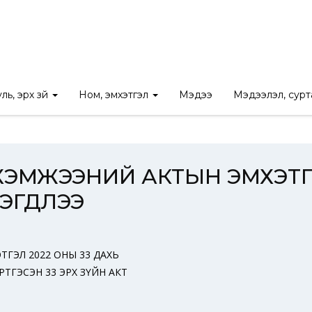
ктын эмхтгэл
/
ЗАХИРГААНЫ ХЭМ ХЭМЖЭЭНИЙ АКТЫН ЭМХЭТГЭЛ
ль, эрх зүй
Ном, эмхэтгэл
Мэдээ
Мэдээлэл, сур
ХЭМЖЭЭНИЙ АКТЫН ЭМХЭТГЭ
ЛЭГДЛЭЭ
ГЭЛ 2022 ОНЫ 33 ДАХЬ
ТГЭСЭН 33 ЭРХ ЗҮЙН АКТ