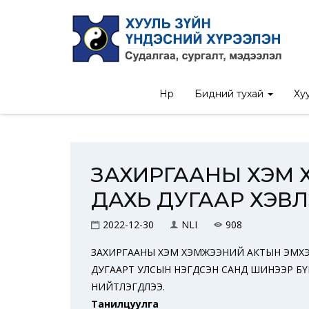
Нүүр
/
Хэвлэл
/
Захиргааны хэм хэмжээний а
Нүүр
Бидний тухай
Хуу
ЗАХИРГААНЫ ХЭМ 
ДАХЬ ДУГААР ХЭВ
2022-12-30
NLI
908
ЗАХИРГААНЫ ХЭМ ХЭМЖЭЭНИЙ АКТЫН ЭМХЭТ
ДУГААРТ УЛСЫН НЭГДСЭН САНД ШИНЭЭР БҮР
НИЙТЛЭГДЛЭЭ.
Танилцуулга