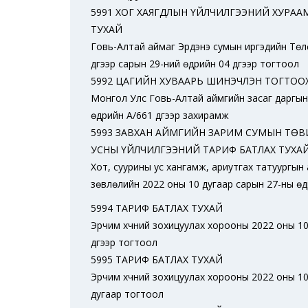
5991 ХОГ ХАЯГДЛЫН ҮЙЛЧИЛГЭЭНИЙ ХУРА
ТУХАЙ
Говь-Алтай аймаг Эрдэнэ сумын иргэдийн Төл
дүгээр сарын 29-ний өдрийн 04 дүгээр тогтоол
5992 ЦАГИЙН ХУВААРЬ ШИНЭЧЛЭН ТОГТОО
Монгол Улс Говь-Алтай аймгийн засаг даргын
өдрийн А/661 дүгээр захирамж
5993 ЗАВХАН АЙМГИЙН ЗАРИМ СУМЫН ТӨВ
УСНЫ ҮЙЛЧИЛГЭЭНИЙ ТАРИФ БАТЛАХ ТУХА
Хот, суурины ус хангамж, ариутгах татуургын 
зөвлөлийн 2022 оны 10 дугаар сарын 27-ны өд
5994 ТАРИФ БАТЛАХ ТУХАЙ
Эрчим хүчний зохицуулах хорооны 2022 оны 10
дүгээр тогтоол
5995 ТАРИФ БАТЛАХ ТУХАЙ
Эрчим хүчний зохицуулах хорооны 2022 оны 10
дугаар тогтоол