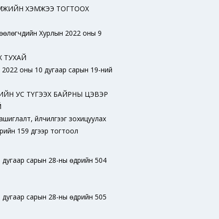
АМЖИЙН ХЭМЖЭЭ ТОГТООХ
өөлөгчдийн Хурлын 2022 оны 9
Х ТУХАЙ
 2022 оны 10 дугаар сарын 19-ний
ИЙН УС ТҮГЭЭХ БАЙРНЫ ЦЭВЭР
Й
ашиглалт, үйлчилгээг зохицуулах
рийн 159 дүгээр тогтоол
 дугаар сарын 28-ны өдрийн 504
 дугаар сарын 28-ны өдрийн 505