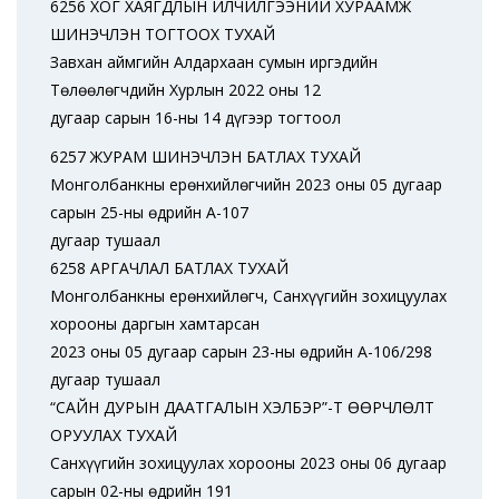
6256 ХОГ ХАЯГДЛЫН ҮЙЛЧИЛГЭЭНИЙ ХУРААМЖ
ШИНЭЧЛЭН ТОГТООХ ТУХАЙ
Завхан аймгийн Алдархаан сумын иргэдийн
Төлөөлөгчдийн Хурлын 2022 оны 12
дугаар сарын 16-ны 14 дүгээр тогтоол
6257 ЖУРАМ ШИНЭЧЛЭН БАТЛАХ ТУХАЙ
Монголбанкны ерөнхийлөгчийн 2023 оны 05 дугаар
сарын 25-ны өдрийн А-107
дугаар тушаал
6258 АРГАЧЛАЛ БАТЛАХ ТУХАЙ
Монголбанкны ерөнхийлөгч, Санхүүгийн зохицуулах
хорооны даргын хамтарсан
2023 оны 05 дугаар сарын 23-ны өдрийн А-106/298
дугаар тушаал
“САЙН ДУРЫН ДААТГАЛЫН ХЭЛБЭР”-Т ӨӨРЧЛӨЛТ
ОРУУЛАХ ТУХАЙ
Санхүүгийн зохицуулах хорооны 2023 оны 06 дугаар
сарын 02-ны өдрийн 191