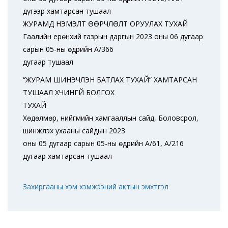
дүгээр хамтарсан тушаал
ЖУРАМД НЭМЭЛТ ӨӨРЧЛӨЛТ ОРУУЛАХ ТУХАЙ
Гаалийн ерөнхий газрын даргын 2023 оны 06 дугаар
сарын 05-ны өдрийн А/366
дугаар тушаал
“ЖУРАМ ШИНЭЧЛЭН БАТЛАХ ТУХАЙ” ХАМТАРСАН
ТУШААЛ ХҮЧИНГҮЙ БОЛГОХ
ТУХАЙ
Хөдөлмөр, нийгмийн хамгааллын сайд, Боловсрол,
шинжлэх ухааны сайдын 2023
оны 05 дугаар сарын 05-ны өдрийн А/61, А/216
дугаар хамтарсан тушаал
Захиргааны хэм хэмжээний актын эмхтгэл