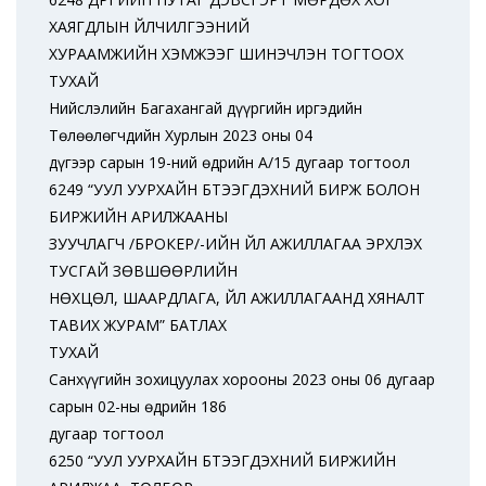
ХАЯГДЛЫН ҮЙЛЧИЛГЭЭНИЙ
ХУРААМЖИЙН ХЭМЖЭЭГ ШИНЭЧЛЭН ТОГТООХ
ТУХАЙ
Нийслэлийн Багахангай дүүргийн иргэдийн
Төлөөлөгчдийн Хурлын 2023 оны 04
дүгээр сарын 19-ний өдрийн А/15 дугаар тогтоол
6249 “УУЛ УУРХАЙН БҮТЭЭГДЭХҮҮНИЙ БИРЖ БОЛОН
БИРЖИЙН АРИЛЖААНЫ
ЗУУЧЛАГЧ /БРОКЕР/-ИЙН ҮЙЛ АЖИЛЛАГАА ЭРХЛЭХ
ТУСГАЙ ЗӨВШӨӨРЛИЙН
НӨХЦӨЛ, ШААРДЛАГА, ҮЙЛ АЖИЛЛАГААНД ХЯНАЛТ
ТАВИХ ЖУРАМ” БАТЛАХ
ТУХАЙ
Санхүүгийн зохицуулах хорооны 2023 оны 06 дугаар
сарын 02-ны өдрийн 186
дугаар тогтоол
6250 “УУЛ УУРХАЙН БҮТЭЭГДЭХҮҮНИЙ БИРЖИЙН