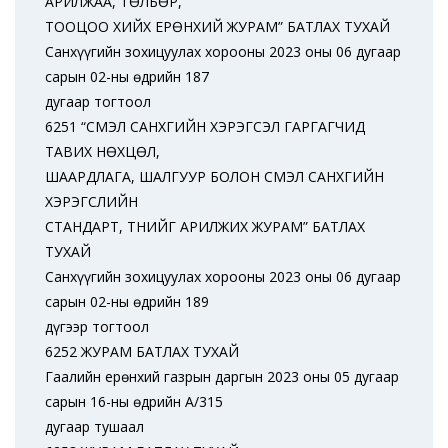
АРИЛЖАА, ТӨЛБӨР,
ТООЦОО ХИЙХ ЕРӨНХИЙ ЖУРАМ” БАТЛАХ ТУХАЙ
Санхүүгийн зохицуулах хорооны 2023 оны 06 дугаар
сарын 02-ны өдрийн 187
дугаар тогтоол
6251 “ҮҮСМЭЛ САНХҮҮГИЙН ХЭРЭГСЭЛ ГАРГАГЧИД
ТАВИХ НӨХЦӨЛ,
ШААРДЛАГА, ШАЛГУУР БОЛОН ҮҮСМЭЛ САНХҮҮГИЙН
ХЭРЭГСЛИЙН
СТАНДАРТ, ТҮҮНИЙГ АРИЛЖИХ ЖУРАМ” БАТЛАХ
ТУХАЙ
Санхүүгийн зохицуулах хорооны 2023 оны 06 дугаар
сарын 02-ны өдрийн 189
дүгээр тогтоол
6252 ЖУРАМ БАТЛАХ ТУХАЙ
Гаалийн ерөнхий газрын даргын 2023 оны 05 дугаар
сарын 16-ны өдрийн А/315
дугаар тушаал