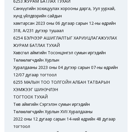
6253 ЖУРАМ БАТЛАХ ТУХАЙ
Санхүүгийн зохицуулах хорооны дарга, Уул уурхай,
хүнд үйлдвэрийн сайдын
хамтарсан 2023 оны 06 дугаар сарын 12-ны өдрийн
318, А/231 дүгээр тушаал
6254 БЭЛЧЭЭР АШИГЛАЛТЫГ ХАРИУЦЛАГАЖУУЛАХ
ЖУРАМ БАТЛАХ ТУХАЙ
Хөвсгөл аймгийн Тосонцэнгэл сумын иргэдийн
Төлөөлөгчдийн Хурлын
Хуралдааны 2023 оны 04 дүгээр сарын 07-ны өдрийн
12/07 дугаар тогтоол
6255 МАЛЫН ТОО ТОЛГОЙН АЛБАН ТАТВАРЫН
ХЭМЖЭЭГ ШИНЭЧЛЭН
ТОГТООХ ТУХАЙ
Төв аймгийн Сэргэлэн сумын иргэдийн
Төлөөлөгчдийн Хурлын XVII Хуралдааны
2022 оны 12 дугаар сарын 14-ний өдрийн 48 дугаар
тогтоол