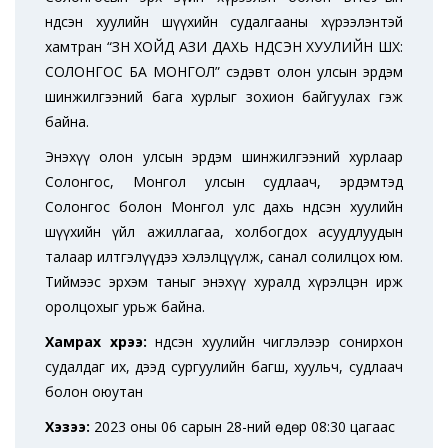
Үндсэн хуулийн шүүхийн судалгааны хүрээлэнтэй
хамтран “ЗҮҮН ХОЙД АЗИ ДАХЬ ҮНДСЭН ХУУЛИЙН ШҮҮХ:
СОЛОНГОС БА МОНГОЛ” сэдэвт олон улсын эрдэм
шинжилгээний бага хурлыг зохион байгуулах гэж
байна.
Энэхүү олон улсын эрдэм шинжилгээний хурлаар
Солонгос, Монгол улсын судлаач, эрдэмтэд
Солонгос болон Монгол улс дахь Үндсэн хуулийн
шүүхийн үйл ажиллагаа, холбогдох асуудлуудын
талаар илтгэлүүдээ хэлэлцүүлж, санал солилцох юм.
Тиймээс эрхэм таныг энэхүү хуралд хүрэлцэн ирж
оролцохыг урьж байна.
Хамрах хүрээ:
Үндсэн хуулийн чиглэлээр сонирхон
судалдаг их, дээд сургуулийн багш, хуульч, судлаач
болон оюутан
Хэзээ:
2023 оны 06 сарын 28-ний өдөр 08:30 цагаас