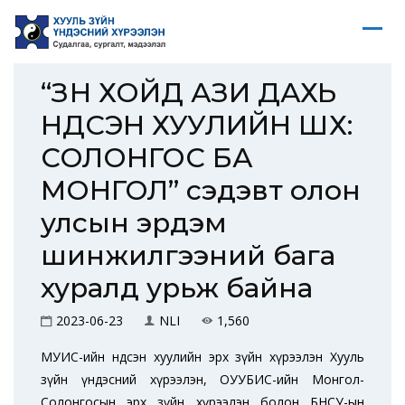
“ЗҮҮН ХОЙД АЗИ ДАХЬ
ҮНДСЭН ХУУЛИЙН ШҮҮХ:
СОЛОНГОС БА
МОНГОЛ” сэдэвт олон
улсын эрдэм
шинжилгээний бага
хуралд урьж байна
2023-06-23
NLI
1,560
МУИС-ийн Үндсэн хуулийн эрх зүйн хүрээлэн Хууль
зүйн үндэсний хүрээлэн, ОУУБИС-ийн Монгол-
Солонгосын эрх зүйн хүрээлэн болон БНСУ-ын