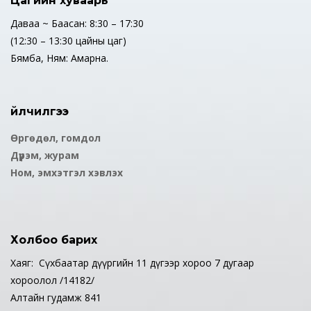
Цагийн хуваарь
Даваа ~ Баасан: 8:30 – 17:30
(12:30 – 13:30 цайны цаг)
Бямба, Ням: Амарна.
Үйлчилгээ
Өргөдөл, гомдол
Дүрэм, журам
Ном, эмхэтгэл хэвлэх
Холбоо барих
Хаяг: Сүхбаатар дүүргийн 11 дүгээр хороо 7 дугаар
хороолол /14182/
Алтайн гудамж 841