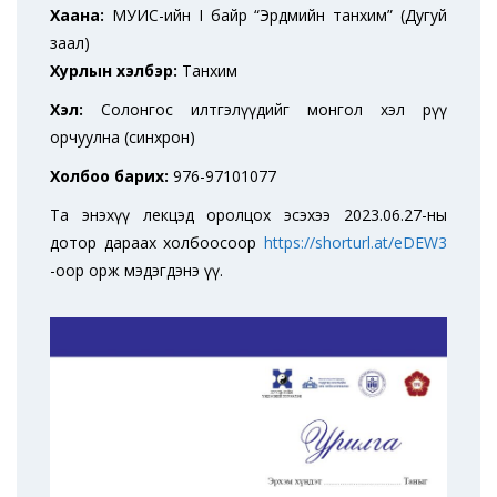
Хаана:
МУИС-ийн I байр “Эрдмийн танхим” (Дугуй
заал)
Хурлын хэлбэр:
Танхим
Хэл:
Солонгос илтгэлүүдийг монгол хэл рүү
орчуулна (синхрон)
Холбоо барих:
976-97101077
Та энэхүү лекцэд оролцох эсэхээ 2023.06.27-ны
дотор дараах холбоосоор
https://shorturl.at/eDEW3
-оор орж мэдэгдэнэ үү.