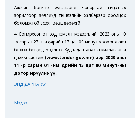
Ажлыг богино хугацаанд чанартай гүйцэтгэх
зорилгоор зөвлөхүүд түншлэлийн хэлбэрээр оролцох
боломжтой эсэх:
Зөвшөөрөхгүй
4. Сонирхсон этгээд нэмэлт мэдээллийг
2023 оны 10
-р сарын 27 -ны өдрийн 17 цаг 00 минут
хооронд авч
болох бөгөөд мэдүүлгээ Худалдан авах ажиллагааны
цахим систем
(www.tender.gov.mn)-ээр
2023 оны
11 -р сарын 01 -ны өдрийн 15 цаг 00 минут
-ны
дотор ирүүлнэ үү.
ЭНД ДАРНА УУ
Мэдээ