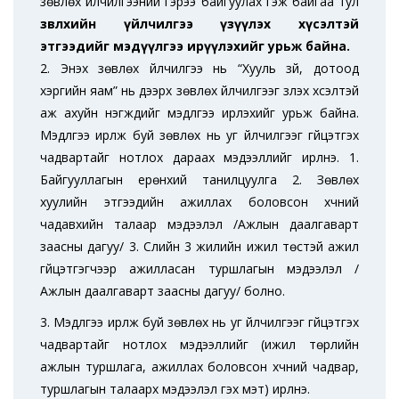
зөвлөх үйлчилгээний гэрээ байгуулах гэж байгаа тул
зөвлөхийн үйлчилгээ үзүүлэх хүсэлтэй
этгээдийг мэдүүлгээ ирүүлэхийг урьж байна.
2. Энэхүү зөвлөх үйлчилгээ нь
“Хууль зүй, дотоод
хэргийн яам” нь дээрх зөвлөх үйлчилгээг үзүүлэх хүсэлтэй
аж ахуйн нэгжүүдийг мэдүүлгээ ирүүлэхийг урьж байна.
Мэдүүлгээ ирүүлж буй зөвлөх нь уг үйлчилгээг гүйцэтгэх
чадвартайг нотлох дараах мэдээллийг ирүүлнэ. 1.
Байгууллагын ерөнхий танилцуулга 2. Зөвлөх
хуулийн этгээдийн ажиллах боловсон хүчний
чадавхийн талаар мэдээлэл /Ажлын даалгаварт
заасны дагуу/ 3. Сүүлийн 3 жилийн ижил төстэй ажил
гүйцэтгэгчээр ажилласан туршлагын мэдээлэл /
Ажлын даалгаварт заасны дагуу/
болно.
3. Мэдүүлгээ ирүүлж буй зөвлөх нь уг үйлчилгээг гүйцэтгэх
чадвартайг нотлох мэдээллийг (ижил төрлийн
ажлын туршлага, ажиллах боловсон хүчний чадвар,
туршлагын талаарх мэдээлэл гэх мэт) ирүүлнэ.