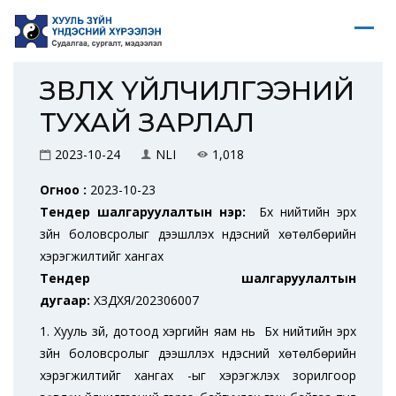
ЗӨВЛӨХ ҮЙЛЧИЛГЭЭНИЙ
ТУХАЙ ЗАРЛАЛ
2023-10-24
NLI
1,018
Огноо :
2023-10-23
Тендер шалгаруулалтын нэр:
Бүх нийтийн эрх
зүйн боловсролыг дээшлүүлэх үндэсний хөтөлбөрийн
хэрэгжилтийг хангах
Тендер шалгаруулалтын
дугаар:
ХЗДХЯ/202306007
1.
Хууль зүй, дотоод хэргийн яам
нь
Бүх нийтийн эрх
зүйн боловсролыг дээшлүүлэх үндэсний хөтөлбөрийн
хэрэгжилтийг хангах
-ыг хэрэгжүүлэх зорилгоор