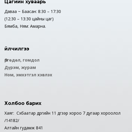
Цагийн хуваарь
Даваа ~ Баасан: 8:30 – 17:30
(12:30 – 13:30 цайны цаг)
Бямба, Ням: Амарна.
Үйлчилгээ
Өргөдөл, гомдол
Дүрэм, журам
Ном, эмхэтгэл хэвлэх
Холбоо барих
Хаяг: Сүхбаатар дүүргийн 11 дүгээр хороо 7 дугаар хороолол
/14182/
Алтайн гудамж 841