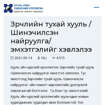
Зөрчлийн тухай хууль /
Шинэчилсэн
найруулга/
эмхэтгэлийг хэвлэлээ
2021-09-14
NLI
4,515
Хууль зүйн үндэсний хүрээлэнгээс Зөрчлийн тухай хууль
/Шинэчилсэн найруулга/ эмхэтгэл хэвлэлээ. Тус
эмхэтгэлд Зөрчлийн тухай хууль /Шинэчилсэн
найруулга/- ийн нэмэлт өөрчлөлтийн дэлгэрэнгүй
лавлагаатай бэлтгэлээ. Та бүхэн тус эмхэтгэлийг
Хууль зүйн үндэсний хүрээлэнгийн хуульчдын номын
худалдаанаас худалдан авах боломжтой. Үнэ: