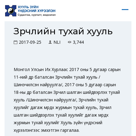
Зөрчлийн тухай хууль
2017-09-25
NLI
3,744
Монгол Улсын Их Хурлаас 2017 оны 5 дугаар сарын
11-ний өдөр баталсан Зөрчлийн тухай хууль /
Шинэчилсэн найруулга/, 2017 оны 5 дугаар сарын
18-ны өдөр баталсан Зөрчил шалган шийдвэрлэх тухай
хууль /Шинэчилсэн найруулга/, Зөрчлийн тухай
хуулийг дагаж мөрдөх журмын тухай хууль, Зөрчил
шалган шийдвэрлэх тухай хуулийг дагаж мөрдөх
журмын тухай хуулийг Хууль зүйн үндэсний
хүрээлэнгээс эмхэтгэн гаргалаа.