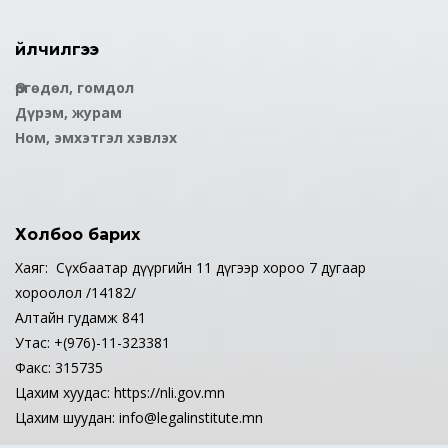
Үйлчилгээ
Өргөдөл, гомдол
Дүрэм, журам
Ном, эмхэтгэл хэвлэх
Холбоо барих
Хаяг: Сүхбаатар дүүргийн 11 дүгээр хороо 7 дугаар
хороолол /14182/
Алтайн гудамж 841
Утас: +(976)-11-323381
Факс: 315735
Цахим хуудас: https://nli.gov.mn
Цахим шуудан: info@legalinstitute.mn