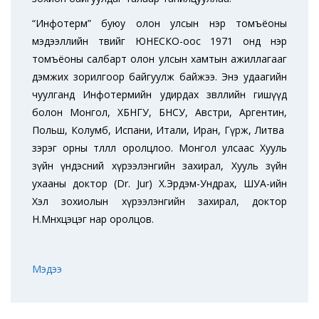
“Инфотерм” буюу олон улсын нэр томъёоны
мэдээллийн төвийг ЮНЕСКО-оос 1971 онд нэр
томъёоны салбарт олон улсын хамтын ажиллагааг
дэмжих зорилгоор байгуулж байжээ. Энэ удаагийн
чуулганд Инфотермийн удирдах зөвлөлийн гишүүд
болон Монгол, ХБНГУ, БНСУ, Австри, Аргентин,
Польш, Колумб, Испани, Итали, Иран, Гүрж, Литва
зэрэг орны төлөөлөл оролцлоо. Монгол улсаас Хууль
зүйн үндэсний хүрээлэнгийн захирал, Хууль зүйн
ухааны доктор (Dr. Jur) Х.Эрдэм-Ундрах, ШУА-ийн
Хэл зохиолын хүрээлэнгийн захирал, доктор
Н.Мөнхцэцэг нар оролцов.
Мэдээ