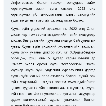
Инфотермээс болон гишүүн орнуудаас хийж
хэрэгжүүлсэн ажил, арга хэмжээ, 2023 онд
хэрэгжүүлэх үйл ажиллагааны төлөвлөгөө, санхүүгийн
аудитын дүгнэлт зэргийг хэлэлцүүлсэн болно.
Хууль зүйн үндэсний хүрээлэн нь 2022 онд Олон
улсын нэр томъёоны мэдээллийн төвийн гишүүнээр
элссэн. Энэ удаагийн чуулганд гишүүн байгууллагын
хувьд Хууль зүйн үндэсний хүрээлэнгийн захирал,
Хууль зүйн ухааны доктор (Dr. Jur) Х.Эрдэм-Ундрах
оролцож, 2023 оны 5 дугаар сарын 04-ний өдөр
нэмэлт өөрчлөлт орсон Хууль тогтоомжийн тухай
хуулиар Хууль зүйн үндэсний хүрээлэнгийн дэргэд
Хууль зүйн хэлний зөвлөл ажиллах болсон тухай, эрх
зүйн мэдээллийн нэгдсэн систем www.legalinfo.mn
цахим хуудасны үйл ажиллагаа, хөгжүүлэлт, Хууль
зүйн нэр томъёоны уламжлал, хувьслын асуудлаар
эрдэм шинжилгээний хурлыг уламжлал болгон
зохион байгуулдаг талаар танилцууллаа.