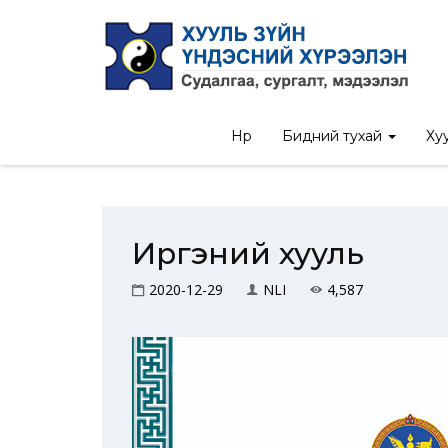
Нүүр
Бидний тухай
Хуу
Иргэний хууль
2020-12-29
NLI
4,587