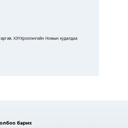
 гаргав. ХЗҮХүрээлэнгийн Номын худалдаа
олбоо барих