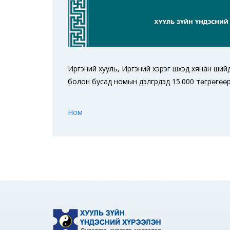
Иргэний хууль, Иргэний хэрэг шүүхэд хянан ши
болон бусад номын дэлгүүрүүдэд 15.000 төгрөгө
Ном