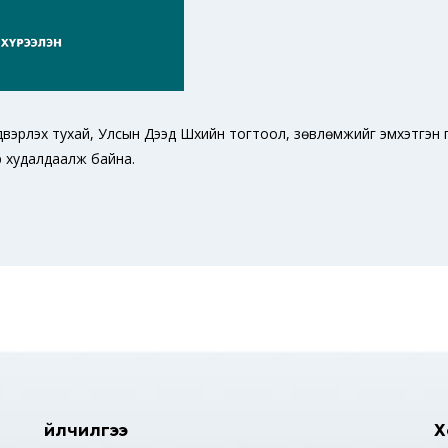
йдвэрлэх тухай, Улсын Дээд Шүүхийн тогтоол, зөвлөмжийг эмхэтгэн
өр худалдаалж байна.
Үйлчилгээ
Х