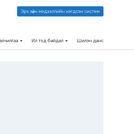
Эрх зүйн мэдээллийн нэгдсэн систем
талчилгаа
Ил тод байдал
Шилэн данс