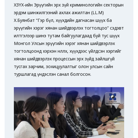
ХЗҮХ-ийн Эрүүгийн эрх зүй криминологийн секторын
эрдэм шинжилгээний ахлах ажилтан (LL.M)
Х.Буянбат “Гэр бүл, хүүхдийн дагнасан шүүх ба
эрүүгийн хэрэг хянан шийдвэрлэх тогтолцоо” сэдэвт
илтгэлээр шинэ тутам байгуулагдаад буй тус шүүх
Монгол Улсын эрүүгийн хэрэг хянан шийдвэрлэх
тогтолцоонд хэрхэн нөлөөлөх, хүүхдээс үйлдсэн хэргийг
хянан шийдвэрлэх процессын эрх зүйд зайлшгүй
тусгах зарчим, зохицуулалтыг олон улсын сайн
туршлагад үндэслэн санал болгосон.