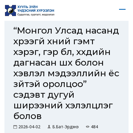
“Монгол Улсад насанд
хүрээгүй хүний гэмт
хэрэг, гэр бүл, хүүхдийн
дагнасан шүүх болон
хэвлэл мэдээллийн ёс
зүйтэй оролцоо”
сэдэвт дугуй
ширээний хэлэлцүүлэг
болов
2026-04-02
Б.Бат-Эрдэнэ
484