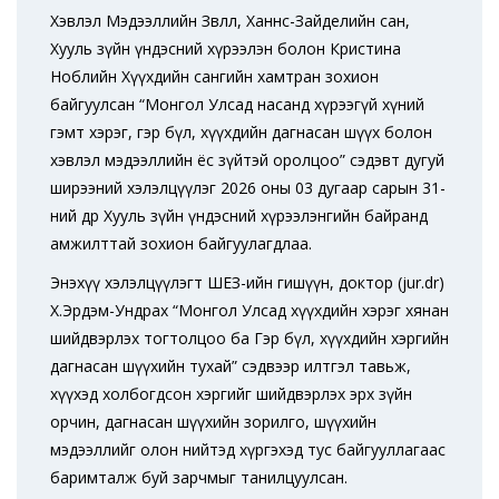
Хэвлэл Мэдээллийн Зөвлөл, Ханнс-Зайделийн сан,
Хууль зүйн үндэсний хүрээлэн болон Кристина
Ноблийн Хүүхдийн сангийн хамтран зохион
байгуулсан “Монгол Улсад насанд хүрээгүй хүний
гэмт хэрэг, гэр бүл, хүүхдийн дагнасан шүүх болон
хэвлэл мэдээллийн ёс зүйтэй оролцоо” сэдэвт дугуй
ширээний хэлэлцүүлэг 2026 оны 03 дугаар сарын 31-
ний өдөр Хууль зүйн үндэсний хүрээлэнгийн байранд
амжилттай зохион байгуулагдлаа.
Энэхүү хэлэлцүүлэгт ШЕЗ-ийн гишүүн, доктор (jur.dr)
Х.Эрдэм-Ундрах “Монгол Улсад хүүхдийн хэрэг хянан
шийдвэрлэх тогтолцоо ба Гэр бүл, хүүхдийн хэргийн
дагнасан шүүхийн тухай” сэдвээр илтгэл тавьж,
хүүхэд холбогдсон хэргийг шийдвэрлэх эрх зүйн
орчин, дагнасан шүүхийн зорилго, шүүхийн
мэдээллийг олон нийтэд хүргэхэд тус байгууллагаас
баримталж буй зарчмыг танилцуулсан.