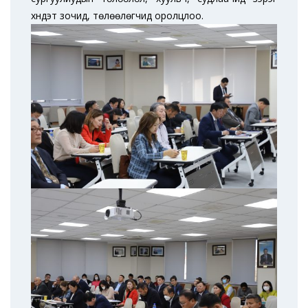
хүндэт зочид, төлөөлөгчид оролцлоо.