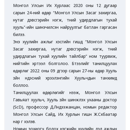
Монгол Улсын Их Хурлаас 2020 оны 12 дугаар
сарын 24-ний өдөр “Монгол Улсын Засаг захиргаа,
нутаг дэвсгэрийн нэгж, түүний удирдлагын тухай
хууль”-ийн шинэчилсэн найруулгыг батлан гаргасан
билээ.
Энэ хуулийн ажлыг хэсгийн гишүүд “Монгол Улсын
Засаг захиргаа, нутаг дэвсгэрийн нэгж, түүний
удирдлагын тухай хуулийн тайлбар” ном туурвиж,
нийтийн хүртээл болголоо. Бүтээлийг танилцуулах
өдөрлөг 2022 оны 09 дүгээр сарын 27-ны өдөр Хууль
зүйн үндэсний хүрээлэнгийн Хуульчдын танхимд
боллоо.
Танилцуулах өдөрлөгийг нээж, Монгол Улсын
Гавьяат хуульч, Хууль зүйн шинжлэх ухааны доктор
(ScD), профессор Д.Лүндээжанцан, номын редактор
Монгол Улсын Сайд, Их Хурлын гишүүн Ж.Сүхбаатар
нар үг хэлэв.
Номын зохиогч болох нэгжийн хуулийн дэд ажлын