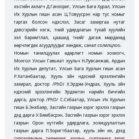
хэсгийн ахлагч Д.Ганзориг, Улсын Бага Хурал, Улсын
Их Хурлын гишүүн асан Ц.Товуусүрэн нар тус номыг
гаргах болсон үндэслэл, Засаг захиргаа нутаг
дэвсгэрийн нэгж, түүний удирдлагын тухай хуулийн
үзэл баримтлал, цаашид түүнийг дагаж мөрдөхөд
өөрчлөгдөх асуудлуудыг хөндөж, санал солилцлоо.
Номын танилцуулах өдөрлөгт номын зохиогч,
Монгол Улсын Гавьяат хуульч Н.Лувсанжав, Ардын
Их Хурлын депутат, Улсын Бага Хурлын гишүүн асан
Р.Хатанбаатар, Хууль зүйн үндэсний хүрээлэнгийн
захирал, доктор /PhD/ Х.Эрдэм-Ундрах, Хууль зүйн
үндэсний хүрээлэнгийн Эрдэмтэн нарийн бичгийн
дарга, доктор /PhD/ С.Сүхбаатар, Улсын Их Хурлын
гишүүн Б.Энхбаяр, Засгийн газрын хэрэг эрхлэх газрын
дэд дарга У.Бямбасүрэн, Засгийн газрын хэрэг эрхлэх
газрын Орон нутгийн удирдлага, зохицуулалтын
газрын дарга П.Зоригтбаатар, хууль зүйн их, дээд
сургуулиудын төлөөлөл, хуульч, судлаачид зэрэг