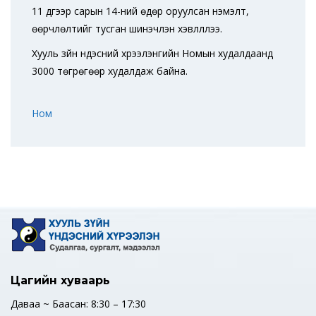
11 дүгээр сарын 14-ний өдөр оруулсан нэмэлт,
өөрчлөлтийг тусган шинэчлэн хэвлүүллээ.
Хууль зүйн үндэсний хүрээлэнгийн Номын худалдаанд
3000 төгрөгөөр худалдаж байна.
Ном
Цагийн хуваарь
Даваа ~ Баасан: 8:30 – 17:30