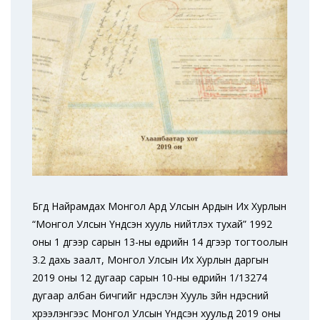
Бүгд Найрамдах Монгол Ард Улсын Ардын Их Хурлын
“Монгол Улсын Үндсэн хууль нийтлэх тухай” 1992
оны 1 дүгээр сарын 13-ны өдрийн 14 дүгээр тогтоолын
3.2 дахь заалт, Монгол Улсын Их Хурлын даргын
2019 оны 12 дугаар сарын 10-ны өдрийн 1/13274
дугаар албан бичгийг үндэслэн Хууль зүйн үндэсний
хүрээлэнгээс Монгол Улсын Үндсэн хуульд 2019 оны