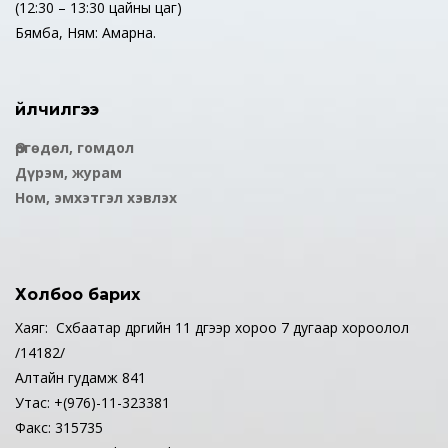
(12:30 – 13:30 цайны цаг)
Бямба, Ням: Амарна.
Үйлчилгээ
Өргөдөл, гомдол
Дүрэм, журам
Ном, эмхэтгэл хэвлэх
Холбоо барих
Хаяг: Сүхбаатар дүүргийн 11 дүгээр хороо 7 дугаар хороолол
/14182/
Алтайн гудамж 841
Утас: +(976)-11-323381
Факс: 315735