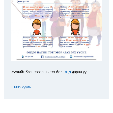
Хуулийг бүрэн эхээр нь үзэх бол
ЭНД
дарна уу.
Шинэ хууль