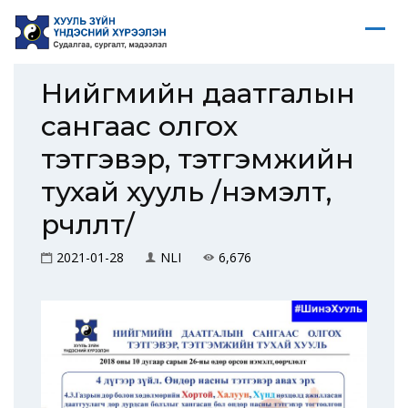
Нийгмийн даатгалын
сангаас олгох
тэтгэвэр, тэтгэмжийн
тухай хууль /нэмэлт,
өөрчлөлт/
2021-01-28
NLI
6,676