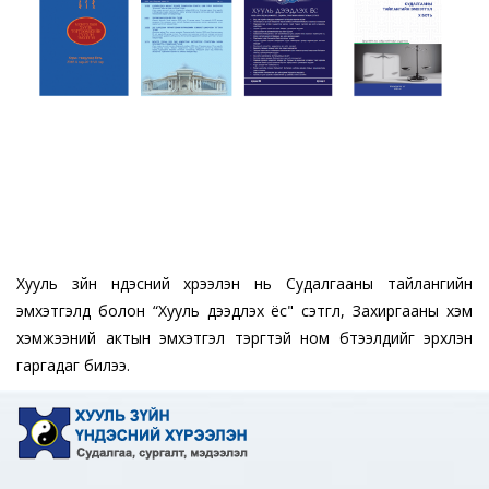
Хууль зүйн үндэсний хүрээлэн нь Судалгааны тайлангийн
эмхэтгэлүүд болон “Хууль дээдлэх ёс" сэтгүүл, Захиргааны хэм
хэмжээний актын эмхэтгэл тэргүүтэй ном бүтээлүүдийг эрхлэн
гаргадаг билээ.