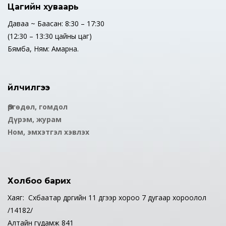
Цагийн хуваарь
Даваа ~ Баасан: 8:30 – 17:30
(12:30 – 13:30 цайны цаг)
Бямба, Ням: Амарна.
Үйлчилгээ
Өргөдөл, гомдол
Дүрэм, журам
Ном, эмхэтгэл хэвлэх
Холбоо барих
Хаяг: Сүхбаатар дүүргийн 11 дүгээр хороо 7 дугаар хороолол
/14182/
Алтайн гудамж 841