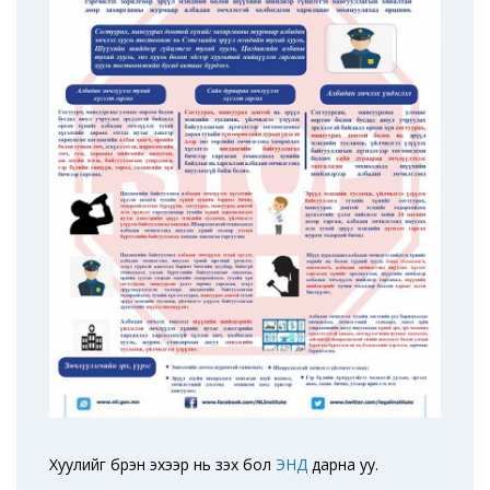
Хуулийг бүрэн эхээр нь үзэх бол
ЭНД
дарна уу.