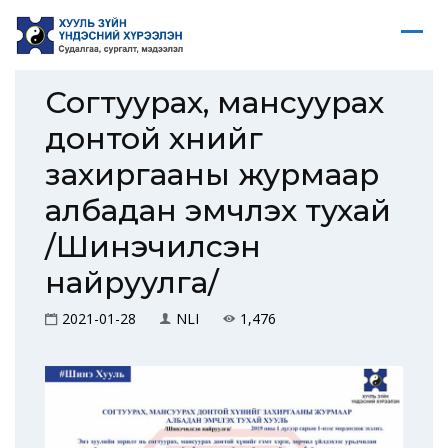
Согтуурах, мансуурах
донтой хүнийг
захиргааны журмаар
албадан эмчлэх тухай
/Шинэчилсэн
найруулга/
2021-01-28
NLI
1,476