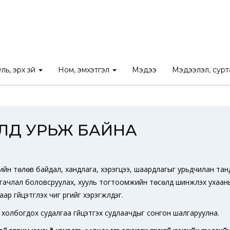
л тод байдал
/
Ажлын байрны зар
/
СУДАЛГААНЫ АЖИЛД УРЬЖ
ль, эрх зүй
Ном, эмхэтгэл
Мэдээ
Мэдээлэл, сур
ЛД УРЬЖ БАЙНА
мжийн төлөв байдал, хандлага, хэрэгцээ, шаардлагыг урьдчилан тан
ргачлал боловсруулах, хууль тогтоомжийн төсөлд шинжлэх ухааны с
гүйцэтгүүлэх чиг үүргийг хэрэгжүүлдэг.
лд холбогдох судалгаа гүйцэтгэх судлаачдыг сонгон шалгаруулна.