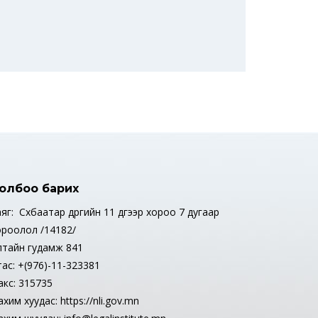
олбоо барих
яг: Сүхбаатар дүүргийн 11 дүгээр хороо 7 дугаар
ороолол /14182/
лтайн гудамж 841
тас: +(976)-11-323381
акс: 315735
хим хуудас: https://nli.gov.mn