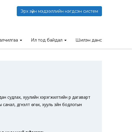
Эрх зүйн мэдээллийн нэгдсэн систем
 БАЙНА
талчилгаа
Ил тод байдал
Шилэн данс
дан судлах, хуулийн хэрэгжилтийн үр дагаварт
анал, дүгнэлт өгөх, хууль зүйн бодлогын