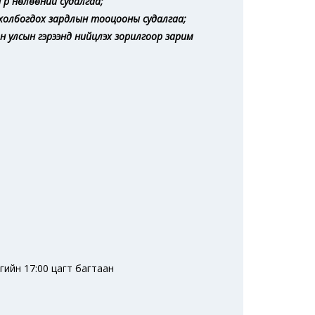
үр нөлөөний судалгаа;
 холбогдох зардлын тооцооны судалгаа;
н улсын гэрээнд нийцүүлэх зорилгоор зарим
гийн 17:00 цагт багтаан