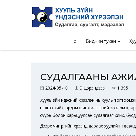
Нүүр
/
И
Нүүр
Бидний тухай
Хуу
СУДАЛГААНЫ АЖИ
2024-05-10
Э.Цэрэндүзээ
1,395
Хууль зүйн үндэсний хүрээлэн нь хууль тогтоо
үнэлгээ хийх, эрдэм шинжилгээний зөвлөмж, а
суурь болон харьцуулсан судалгааг хийх, бусдаар 
Дээрх чиг үүргийн хүрээнд дараах хуулийн төсө