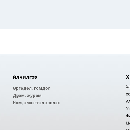
Үйлчилгээ
Х
Ха
Өргөдөл, гомдол
х
Дүрэм, журам
А
Ном, эмхэтгэл хэвлэх
У
Ф
Ца