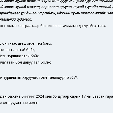
той зарим хуульд нэмэлт, өөрчлөлт оруулах тухай хуулийн төслийн 
той зарим хуульд нэмэлт, өөрчлөлт оруулах тухай хуулийн төсөлд
 зөрчигдөхөөс урьдчилан сэргийлэх, үндэсний хууль тогтоомжийг Оло
нэлгээний судалгаа.
тогтоолын хавсралтаар баталсан аргачлалын дагуу гүйцэтгэнэ.
он түүнээс дээш зэрэгтэй байх,
ооны гишүүнтэй байх,
йсэн туршлагатай байх,
лагатай бол давуу тал болно.
 туршлагыг харуулах товч танилцуулга /CV/;
дсан баримт бичгийг 2024 оны 05 дугаар сарын 17-ны Баасан гара
үл шуудангаар ирүүлнэ үү.