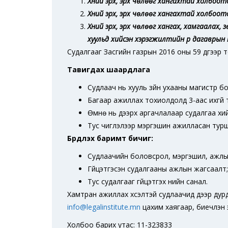
Хүний эрх, эрх чөлөөг хангахтай холбоо
Хүний эрх, эрх чөлөөг хангахтай холбоо
Хүний эрх, эрх чөлөөг хангах, хамгаалах,
хуульд хийсэн хэрэгжилтийн үр дагаврын ү
Судалгааг Засгийн газрын 2016 оны 59 дүгээр 
Тавигдах шаардлага
Судлаач нь хууль зүйн ухааны магистр бол
Багаар ажиллах тохиолдолд 3-аас ихгүй т
Өмнө нь дээрх аргачлалаар судалгаа хи
Тус чиглэлээр мэргэшин ажилласан турш
Бүрдүүлэх баримт бичиг:
Судлаачийн боловсрол, мэргэшил, ажлын
Гүйцэтгэсэн судалгааны ажлын жагсаалт;
Тус судалгааг гүйцэтгэх үнийн санал.
Хамтран ажиллах хүсэлтэй судлаачид дээр дур
info@legalinstitute.mn
цахим хаягаар, биечлэн эсх
Холбоо барих утас: 11-323833