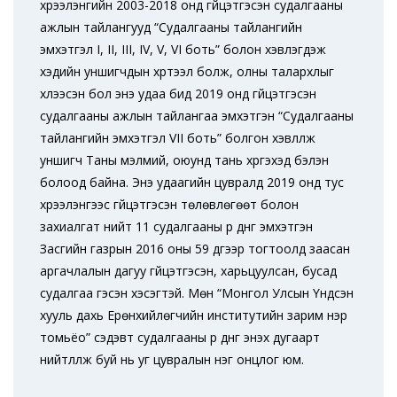
хүрээлэнгийн 2003-2018 онд гүйцэтгэсэн судалгааны
ажлын тайлангууд “Судалгааны тайлангийн
эмхэтгэл I, II, III, IV, V, VI боть” болон хэвлэгдэж
хэдийн уншигчдын хүртээл болж, олны талархлыг
хүлээсэн бол энэ удаа бид 2019 онд гүйцэтгэсэн
судалгааны ажлын тайлангаа эмхэтгэн “Судалгааны
тайлангийн эмхэтгэл VII боть” болгон хэвлүүлж
уншигч Таны мэлмий, оюунд тань хүргэхэд бэлэн
болоод байна. Энэ удаагийн цувралд 2019 онд тус
хүрээлэнгээс гүйцэтгэсэн төлөвлөгөөт болон
захиалгат нийт 11 судалгааны үр дүнг эмхэтгэн
Засгийн газрын 2016 оны 59 дүгээр тогтоолд заасан
аргачлалын дагуу гүйцэтгэсэн, харьцуулсан, бусад
судалгаа гэсэн хэсэгтэй. Мөн “Монгол Улсын Үндсэн
хууль дахь Ерөнхийлөгчийн институтийн зарим нэр
томьёо” сэдэвт судалгааны үр дүнг энэхүү дугаарт
нийтлүүлж буй нь уг цувралын нэг онцлог юм.