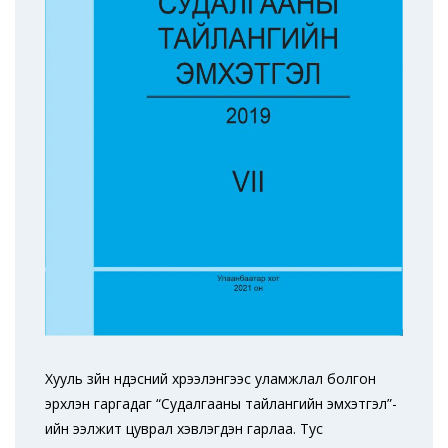
Хууль зүйн үндэсний хүрээлэнгээс уламжлал болгон
эрхлэн гаргадаг “Судалгааны тайлангийн эмхэтгэл”-
ийн ээлжит цуврал хэвлэгдэн гарлаа. Тус