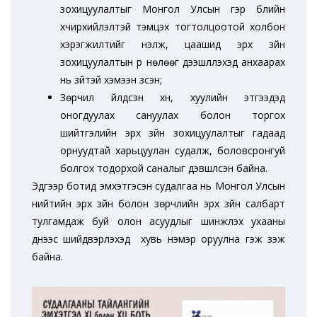
зохицуулалтыг Монгол Улсын гэр бүлийн
хүчирхийлэлтэй тэмцэх тогтолцоотой холбон
хэрэгжилтийг үнэлж, цаашид эрх зүйн
зохицуулалтын үр нөлөөг дээшлүүлэхэд анхаарах
нь зүйтэй хэмээн үзсэн;
Зөрчил үйлдсэн хүн, хуулийн этгээдэд
оногдуулах сануулах болон торгох
шийтгэлийн эрх зүйн зохицуулалтыг гадаад
орнуудтай харьцуулан судалж, боловсронгуй
болгох тодорхой саналыг дэвшүүлсэн байна.
Эдгээр ботид эмхэтгэсэн судалгаа нь Монгол Улсын
нийтийн эрх зүйн болон зөрчлийн эрх зүйн салбарт
тулгамдаж буй олон асуудлыг шинжлэх ухааны
үүднээс шийдвэрлэхэд хувь нэмэр оруулна гэж үзэж
байна.