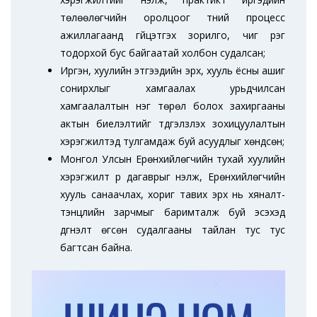
төлөөлөгчийн оролцоог түүний процесс
ажиллагаанд гүйцэтгэх зорилго, чиг үүрэг
тодорхой бус байгаатай холбон судалсан;
Иргэн, хуулийн этгээдийн эрх, хууль ёсны ашиг
сонирхлыг хамгаалах урьдчилсан
хамгаалалтын нэг төрөл болох захиргааны
актын биелэлтийг түдгэлзүүлэх зохицуулалтын
хэрэгжилтэд тулгамдаж буй асуудлыг хөндсөн;
Монгол Улсын Ерөнхийлөгчийн тухай хуулийн
хэрэгжилт үр дагаврыг үнэлж, Ерөнхийлөгчийн
хууль санаачлах, хориг тавих эрх нь хяналт-
тэнцлийн зарчмыг баримталж буй эсэхэд
дүгнэлт өгсөн судалгааны тайлан тус тус
багтсан байна.