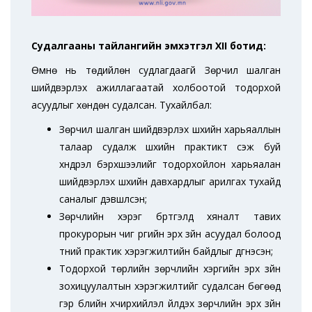
Судалгааны тайлангийн эмхэтгэл XII ботид:
Өмнө нь төдийлөн судлагдаагүй Зөрчил шалган
шийдвэрлэх ажиллагаатай холбоотой тодорхой
асуудлыг хөндөн судалсан. Тухайлбал:
Зөрчил шалган шийдвэрлэх шүүхийн харьяаллын
талаар судалж шүүхийн практикт үүсэж буй
хүндрэл бэрхшээлийг тодорхойлон харьяалан
шийдвэрлэх шүүхийн давхардлыг арилгах тухайд
саналыг дэвшүүлсэн;
Зөрчлийн хэрэг бүртгэлд хяналт тавих
прокурорын чиг үүргийн эрх зүйн асуудал болоод
түүний практик хэрэгжилтийн байдлыг дүгнэсэн;
Тодорхой төрлийн зөрчлийн хэргийн эрх зүйн
зохицуулалтын хэрэгжилтийг судалсан бөгөөд
гэр бүлийн хүчирхийлэл үйлдэх зөрчлийн эрх зүйн