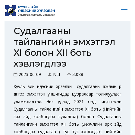
Судалгааны
тайлангийн эмхэтгэл
XI болон XII боть
хэвлэгдлээ
2023-06-09
NLI
3,088
Хууль зүйн үндэсний хүрээлэн судалгааны ажлын үр
дүнгээ эмхэтгэн уншигчдад цувралаар толилуулдаг
уламжлалтай. Энэ удаад 2021 онд гүйцэтгэсэн
Судалгааны тайлангийн эмхэтгэл XI боть (Нийтийн
эрх зүйд холбогдох судалгаа) болон Судалгааны
тайлангийн эмхэтгэл XII боть (Зөрчлийн эрх зүйд
холбогдох судалгаа ) тус тус хэвлэгдэж нийтийн