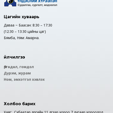
Цагийн хуваарь
Даваа ~ Баасан: 8:30 – 17:30
(12:30 – 13:30 цайны цаг)
Бямба, Ням: Амарна.
Үйлчилгээ
Өргөдөл, гомдол
Дүрэм, журам
Ном, эмхэтгэл хэвлэх
Холбоо барих
Хаяг: Сүхбаатар дүүргийн 11 дүгээр хороо 7 дугаар хороолол