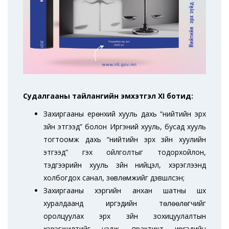
Судалгааны тайлангийн эмхэтгэл XI ботид:
Захиргааны ерөнхий хууль дахь “нийтийн эрх
зүйн этгээд” болон Иргэний хууль, бусад хууль
тогтоомж дахь “нийтийн эрх зүйн хуулийн
этгээд” гэх ойлголтыг тодорхойлон,
тэдгээрийн хууль зүйн нийцэл, хэрэглээнд
холбогдох санал, зөвлөмжийг дэвшүүлсэн;
Захиргааны хэргийн анхан шатны шүүх
хуралдаанд иргэдийн төлөөлөгчийг
оролцуулах эрх зүйн зохицуулалтын
хэрэгжилтийг үнэлж, практикт иргэдийн