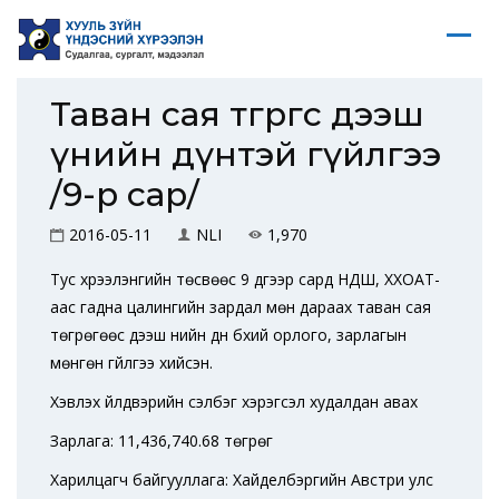
Таван сая төгрөгөөс дээш
үнийн дүнтэй гүйлгээ
/9-р сар/
2016-05-11
NLI
1,970
Тус хүрээлэнгийн төсвөөс 9 дүгээр сард НДШ, ХХОАТ-
аас гадна цалингийн зардал мөн дараах таван сая
төгрөгөөс дээш үнийн дүн бүхий орлого, зарлагын
мөнгөн гүйлгээ хийсэн.
Хэвлэх үйлдвэрийн сэлбэг хэрэгсэл худалдан авах
Зарлага: 11,436,740.68 төгрөг
Харилцагч байгууллага: Хайделбэргийн Австри улс