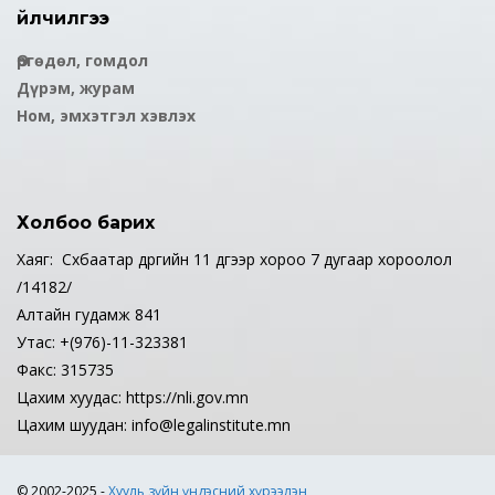
Үйлчилгээ
Өргөдөл, гомдол
Дүрэм, журам
Ном, эмхэтгэл хэвлэх
Холбоо барих
Хаяг: Сүхбаатар дүүргийн 11 дүгээр хороо 7 дугаар хороолол
/14182/
Алтайн гудамж 841
Утас: +(976)-11-323381
Факс: 315735
Цахим хуудас: https://nli.gov.mn
Цахим шуудан: info@legalinstitute.mn
© 2002-2025 -
Хууль зүйн үндэсний хүрээлэн