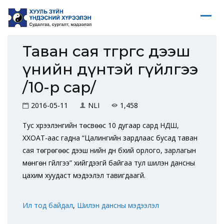
Таван сая төгрөгөөс дээш
үнийн дүнтэй гүйлгээ
/10-р сар/
2016-05-11
NLI
1,458
Тус хүрээлэнгийн төсвөөс 10 дугаар сард НДШ,
ХХОАТ-аас гадна “Цалингийн зардлаас бусад таван
сая төгрөгөөс дээш үнийн дүн бүхий орлого, зарлагын
мөнгөн гүйлгээ” хийгдээгүй байгаа тул шилэн дансны
цахим хуудаст мэдээлэл тавигдаагүй.
Ил тод байдал
,
Шилэн дансны мэдээлэл