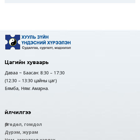
Цагийн хуваарь
Даваа ~ Баасан: 8:30 – 17:30
(12:30 – 13:30 цайны цаг)
Бямба, Ням: Амарна.
Үйлчилгээ
Өргөдөл, гомдол
Дүрэм, журам
Ном, эмхэтгэл хэвлэх