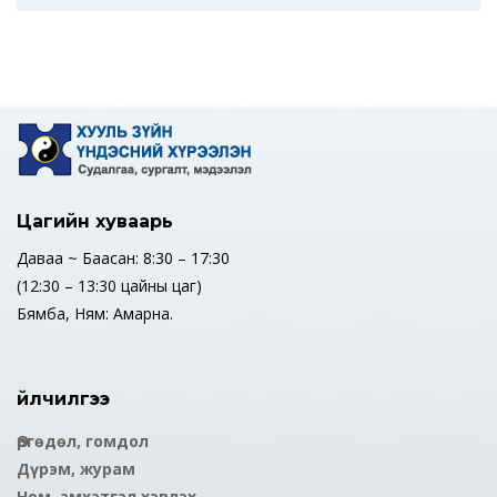
Цагийн хуваарь
Даваа ~ Баасан: 8:30 – 17:30
(12:30 – 13:30 цайны цаг)
Бямба, Ням: Амарна.
Үйлчилгээ
Өргөдөл, гомдол
Дүрэм, журам
Ном, эмхэтгэл хэвлэх