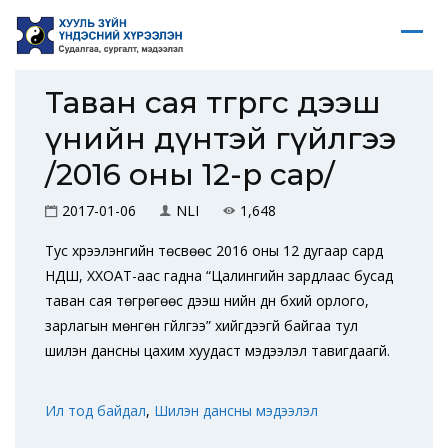
Таван сая төгрөгөөс дээш
үнийн дүнтэй гүйлгээ
/2016 оны 12-р сар/
2017-01-06
NLI
1,648
Тус хүрээлэнгийн төсвөөс 2016 оны 12 дугаар сард
НДШ, ХХОАТ-аас гадна “Цалингийн зардлаас бусад
таван сая төгрөгөөс дээш үнийн дүн бүхий орлого,
зарлагын мөнгөн гүйлгээ” хийгдээгүй байгаа тул
шилэн дансны цахим хуудаст мэдээлэл тавигдаагүй.
Ил тод байдал
,
Шилэн дансны мэдээлэл