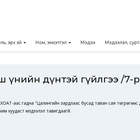
Ил тод байдал
/
Таван сая төгрөгөөс дээш үнийн дүнтэй гүйлгээ /7-
ль, эрх зүй
Ном, эмхэтгэл
Мэдээ
Мэдээлэл, сур
дээш үнийн дүнтэй гүйлгээ /7-р
ХХОАТ-аас гадна “Цалингийн зардлаас бусад таван сая төгрөгөөс д
ахим хуудаст мэдээлэл тавигдаагүй.