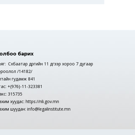
олбоо барих
яг: Сүхбаатар дүүргийн 11 дүгээр хороо 7 дугаар
ороолол /14182/
лтайн гудамж 841
тас: +(976)-11-323381
акс: 315735
хим хуудас: https://nli.gov.mn
хим шуудан: info@legalinstitute.mn