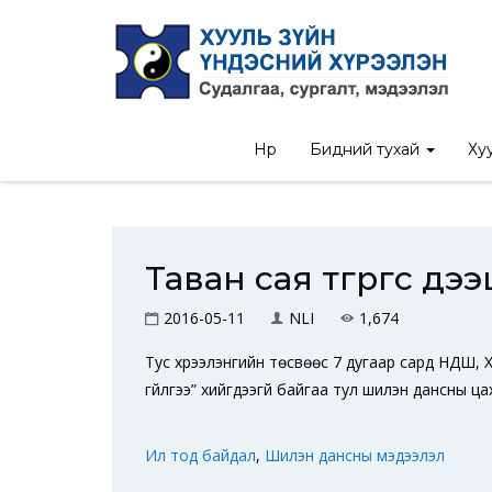
Нүүр
/
Нүүр
Бидний тухай
Хуу
Таван сая төгрөгөөс 
2016-05-11
NLI
1,674
Тус хүрээлэнгийн төсвөөс 7 дугаар сард НДШ, 
гүйлгээ” хийгдээгүй байгаа тул шилэн дансны ц
Ил тод байдал
,
Шилэн дансны мэдээлэл