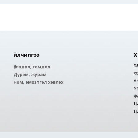
Үйлчилгээ
Х
Ха
Өргөдөл, гомдол
х
Дүрэм, журам
А
Ном, эмхэтгэл хэвлэх
У
Ф
Ца
Ца