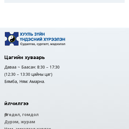
Цагийн хуваарь
Даваа ~ Баасан: 8:30 – 17:30
(12:30 – 13:30 цайны цаг)
Бямба, Ням: Амарна.
Үйлчилгээ
Өргөдөл, гомдол
Дүрэм, журам
Ном, эмхэтгэл хэвлэх