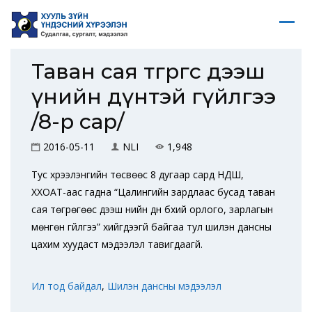
Таван сая төгрөгөөс дээш
үнийн дүнтэй гүйлгээ
/8-р сар/
2016-05-11
NLI
1,948
Тус хүрээлэнгийн төсвөөс 8 дугаар сард НДШ,
ХХОАТ-аас гадна “Цалингийн зардлаас бусад таван
сая төгрөгөөс дээш үнийн дүн бүхий орлого, зарлагын
мөнгөн гүйлгээ” хийгдээгүй байгаа тул шилэн дансны
цахим хуудаст мэдээлэл тавигдаагүй.
Ил тод байдал
,
Шилэн дансны мэдээлэл