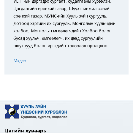
УЕПГ-ын дэргэдэх сургалт, судалгааны хүрээлэн,
Цагдаагийн ерөнхий газар, Шүүх шинжилгээний
ерөнхий газар, МУИС-ийн Хууль зүйн сургууль,
Дотоод хэргийн их сургууль, Монголын хуульчдын
холбоо, Монголын Өмгөөлөгчдийн Холбоо болон
бусад хуульч, өмгөөлөгч, их дээд сургуулийн
оюутнууд болон иргэдийн төлөөлөл оролцлоо.
Мэдээ
Цагийн хуваарь