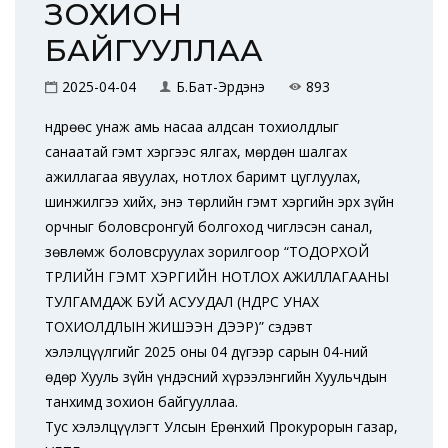
ЗОХИОН
БАЙГУУЛЛАА
2025-04-04
Б.Бат-Эрдэнэ
893
Өндрөөс унаж амь насаа алдсан тохиолдлыг
санаатай гэмт хэргээс ялгах, мөрдөн шалгах
ажиллагаа явуулах, нотлох баримт цуглуулах,
шинжилгээ хийх, энэ төрлийн гэмт хэргийн эрх зүйн
орчныг боловсронгуй болгоход чиглэсэн санал,
зөвлөмж боловсруулах зорилгоор “ТОДОРХОЙ
ТӨРЛИЙН ГЭМТ ХЭРГИЙН НОТЛОХ АЖИЛЛАГААНЫ
ТУЛГАМДАЖ БУЙ АСУУДАЛ (ӨНДРӨӨС УНАХ
ТОХИОЛДЛЫН ЖИШЭЭН ДЭЭР)” сэдэвт
хэлэлцүүлгийг 2025 оны 04 дүгээр сарын 04-ний
өдөр Хууль зүйн үндэсний хүрээлэнгийн Хуульчдын
танхимд зохион байгууллаа.
Тус хэлэлцүүлэгт Улсын Ерөнхий Прокурорын газар,