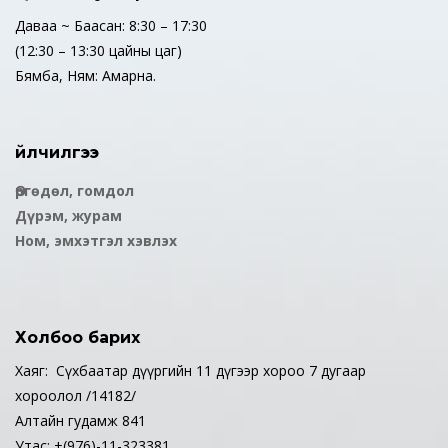
Даваа ~ Баасан: 8:30 – 17:30
(12:30 – 13:30 цайны цаг)
Бямба, Ням: Амарна.
Үйлчилгээ
Өргөдөл, гомдол
Дүрэм, журам
Ном, эмхэтгэл хэвлэх
Холбоо барих
Хаяг: Сүхбаатар дүүргийн 11 дүгээр хороо 7 дугаар
хороолол /14182/
Алтайн гудамж 841
Утас: +(976)-11-323381