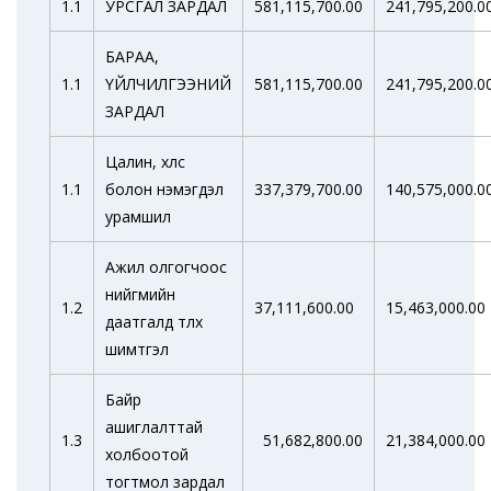
1.1
УРСГАЛ ЗАРДАЛ
581,115,700.00
241,795,200.0
БАРАА,
1.1
ҮЙЛЧИЛГЭЭНИЙ
581,115,700.00
241,795,200.0
ЗАРДАЛ
Цалин, хөлс
1.1
болон нэмэгдэл
337,379,700.00
140,575,000.0
урамшил
Ажил олгогчоос
нийгмийн
1.2
37,111,600.00
15,463,000.00
даатгалд төлөх
шимтгэл
Байр
ашиглалттай
1.3
51,682,800.00
21,384,000.00
холбоотой
тогтмол зардал