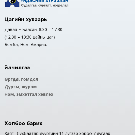
Цагийн хуваарь
Даваа ~ Баасан: 8:30 – 17:30
(12:30 – 13:30 цайны цаг)
Бямба, Ням: Амарна.
Үйлчилгээ
Өргөдөл, гомдол
Дүрэм, журам
Ном, эмхэтгэл хэвлэх
Холбоо барих
Хаяг: Сүхбаатар дүүргийн 11 дүгээр хороо 7 дугаар