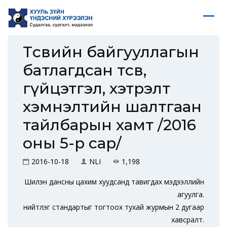
Төсвийн байгууллагын
батлагдсан төсөв,
гүйцэтгэл, хэтрэлт
хэмнэлтийн шалтгаан
тайлбарын хамт /2016
оны 5-р сар/
2016-10-18
NLI
1,198
Шилэн дансны цахим хуудсанд тавигдах мэдээллийн
агуулга.
нийтлэг стандартыг тогтоох тухай журмын 2 дугаар
хавсралт.