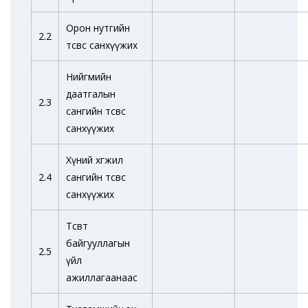
Орон нутгийн
2.2
төсвөөс санхүүжих
Нийгмийн
даатгалын
2.3
сангийн төсвөөс
санхүүжих
Хүний хөгжил
2.4
сангийн төсвөөс
санхүүжих
Төсөвт
байгууллагын
2.5
үйл
ажиллагаанаас