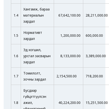
Хангамж, бараа
1.4
материалын
67,642,100.00
28,211,000.00
зардал
Нормативт
1.5
1,200,000.00
600,000.00
зардал
Эд хогшил,
1.6
урсгал засварын
8,133,000.00
3,389,000.00
зардал
Томилолт,
1.7
2,154,500.00
718,200.00
зочны зардал
Бусдаар
гүйцэтгүүлсэн
1.8
ажил,
40,224,200.00
15,251,500.00
үйлчилгээний