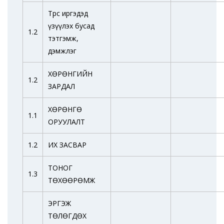
Төрөөс иргэдэд
үзүүлэх бусад
1.2
тэтгэмж,
дэмжлэг
ХӨРӨНГИЙН
1.2
ЗАРДАЛ
ХӨРӨНГӨ
1.1
ОРУУЛАЛТ
1.2
ИХ ЗАСВАР
ТОНОГ
1.3
ТӨХӨӨРӨМЖ
ЭРГЭЖ
ТӨЛӨГДӨХ