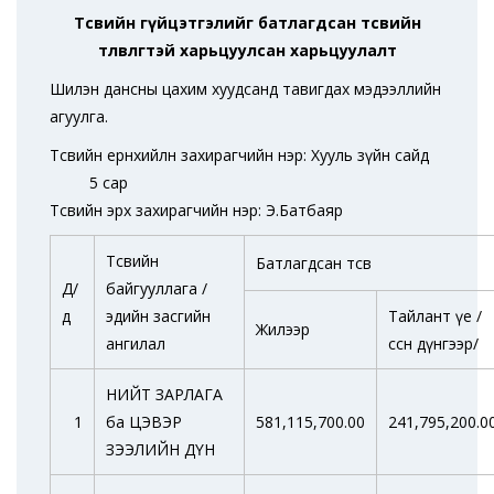
Төсвийн гүйцэтгэлийг батлагдсан төсвийн
төлөвлөгөөтэй харьцуулсан харьцуулалт
Шилэн дансны цахим хуудсанд тавигдах мэдээллийн
агуулга.
Төсвийн ерөнхийлөн захирагчийн нэр: Хууль зүйн сайд
5 сар
Төсвийн эрх захирагчийн нэр: Э.Батбаяр
Төсвийн
Батлагдсан төсөв
Д/
байгууллага /
д
эдийн засгийн
Тайлант үе /
Жилээр
ангилал
өссөн дүнгээр/
НИЙТ ЗАРЛАГА
1
ба ЦЭВЭР
581,115,700.00
241,795,200.0
ЗЭЭЛИЙН ДҮН