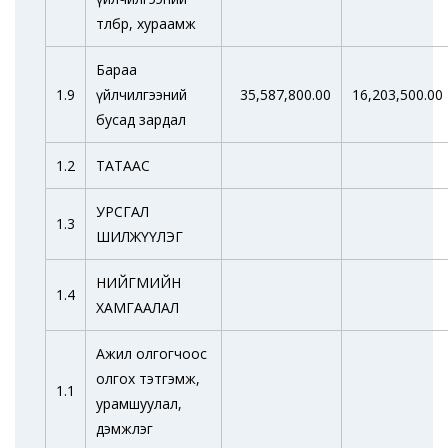
төлбөр, хураамж
Бараа
1.9
үйлчилгээний
35,587,800.00
16,203,500.00
бусад зардал
1.2
ТАТААС
УРСГАЛ
1.3
ШИЛЖҮҮЛЭГ
НИЙГМИЙН
1.4
ХАМГААЛАЛ
Ажил олгогчоос
олгох тэтгэмж,
1.1
урамшуулал,
дэмжлэг