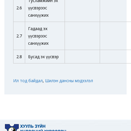
Тусламжийн эх
2.6
үүсвэрээс
санхүүжих
Гадаад эх
2.7
үүсвэрээс
санхүүжих
2.8
Бусад эх үүсвэр
Ил тод байдал
,
Шилэн дансны мэдээлэл