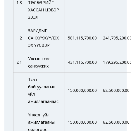
1.3
ТӨЛБӨРИЙГ
ХАССАН ЦЭВЭР
ЗЭЭЛ
ЗАРДЛЫГ
2
САНХҮҮЖҮҮЛЭХ
581,115,700.00
241,795,200.0
ЭХ ҮҮСВЭР
Улсын төсвөөс
2.1
431,115,700.00
179,295,200.0
санхүүжих
Төсөвт
байгууллагын
150,000,000.00
62,500,000.00
үйл
ажиллагаанаас
Үнлсэн үйл
ажиллагааны
150,000,000.00
62,500,000.00
орлогоос