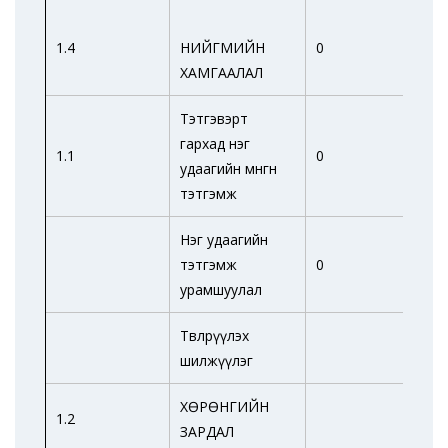
1.4
НИЙГМИЙН
0
0
ХАМГААЛАЛ
Тэтгэвэрт
гархад нэг
1.1
0
0
удаагийн мөнгөн
тэтгэмж
Нэг удаагийн
тэтгэмж
0
0
урамшуулал
Төвлөрүүлэх
шилжүүлэг
ХӨРӨНГИЙН
1.2
ЗАРДАЛ