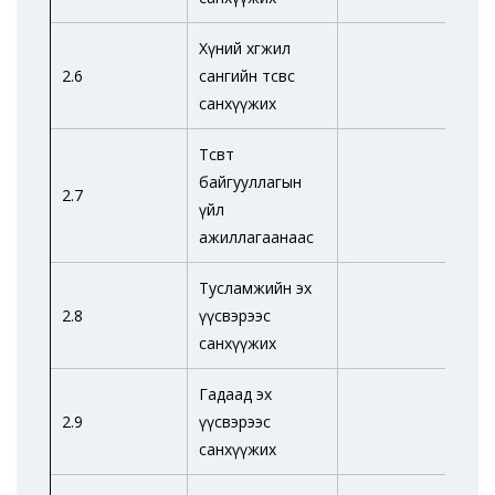
Хүний хөгжил
2.6
сангийн төсвөөс
санхүүжих
Төсөвт
байгууллагын
2.7
үйл
ажиллагаанаас
Тусламжийн эх
2.8
үүсвэрээс
санхүүжих
Гадаад эх
2.9
үүсвэрээс
санхүүжих