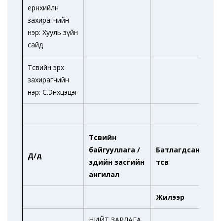
ерөнхийлөн
захирагчийн
нэр: Хууль зүйн
сайд
Төсвийн эрх
захирагчийн
нэр: С.Энхцэцэг
Төсвийн
Та
байгууллага /
Батлагдсан
Д/д
үе 
эдийн засгийн
төсөв
дү
ангилал
Жилээр
НИЙТ ЗАРЛАГА