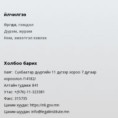
Үйлчилгээ
Өргөдөл, гомдол
Дүрэм, журам
Ном, эмхэтгэл хэвлэх
Холбоо барих
Хаяг: Сүхбаатар дүүргийн 11 дүгээр хороо 7 дугаар
хороолол /14182/
Алтайн гудамж 841
Утас: +(976)-11-323381
Факс: 315735
Цахим хуудас: https://nli.gov.mn
Цахим шуудан: info@legalinstitute.mn