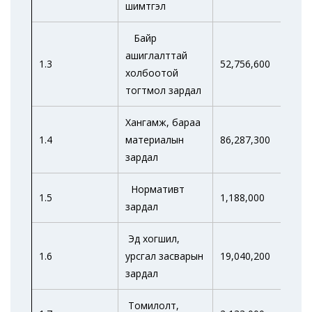
шимтгэл
Байр
ашиглалттай
1.3
52,756,600
27,
холбоотой
тогтмол зардал
Хангамж, бараа
1.4
материалын
86,287,300
51,
зардал
Нормативт
1.5
1,188,000
зардал
Эд хогшил,
1.6
урсгал засварын
19,040,200
10,
зардал
Томилолт,