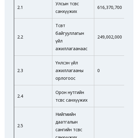
Улсын төсвөөс
2.1
616,370,700
308
санхүүжих
Төсөвт
байгууллагын
2.2
249,002,000
125
үйл
ажиллагаанаас
Үнлсэн үйл
2.3
ажиллагааны
0
0
орлогоос
Орон нутгийн
2.4
төсвөөс санхүүжих
Нийгмийн
даатгалын
2.5
сангийн төсвөөс
санхүүжих