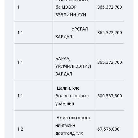
1
ба ЦЭВЭР
865,372,700
0
ЗЭЭЛИЙН ДҮН
УРСГАЛ
1.1
865,372,700
ЗАРДАЛ
БАРАА,
1.1
865,372,700
ҮЙЛЧИЛГЭЭНИЙ
ЗАРДАЛ
Цалин, хөлс
1.1
болон нэмэгдэл
500,567,800
250
урамшил
Ажил олгогчоос
нийгмийн
1.2
67,576,800
33,
даатгалд төлөх