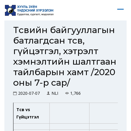
Төсвийн байгууллагын
батлагдсан төсөв,
гүйцэтгэл, хэтрэлт
хэмнэлтийн шалтгаан
тайлбарын хамт /2020
оны 7-р сар/
2020-07-07
NLI
1,766
Төсөв vs
Гүйцэтгэл