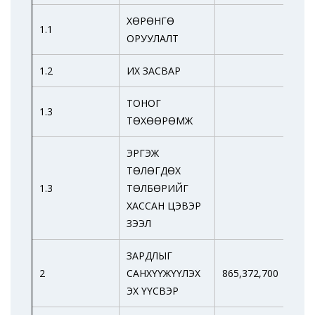
ХӨРӨНГӨ
1.1
ОРУУЛАЛТ
1.2
ИХ ЗАСВАР
ТОНОГ
1.3
ТӨХӨӨРӨМЖ
ЭРГЭЖ
ТӨЛӨГДӨХ
1.3
ТӨЛБӨРИЙГ
ХАССАН ЦЭВЭР
ЗЭЭЛ
ЗАРДЛЫГ
2
САНХҮҮЖҮҮЛЭХ
865,372,700
434
ЭХ ҮҮСВЭР