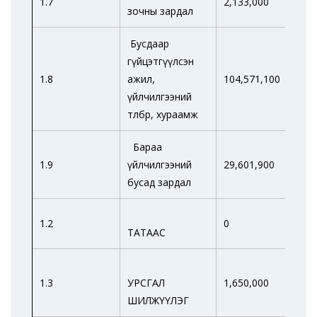
1.7
2,133,000
зочны зардал
Бусдаар
гүйцэтгүүлсэн
1.8
ажил,
104,571,100
53,
үйлчилгээний
төлбөр, хураамж
Бараа
1.9
үйлчилгээний
29,601,900
7,4
бусад зардал
1.2
0
ТАТААС
1.3
УРСГАЛ
1,650,000
0
ШИЛЖҮҮЛЭГ