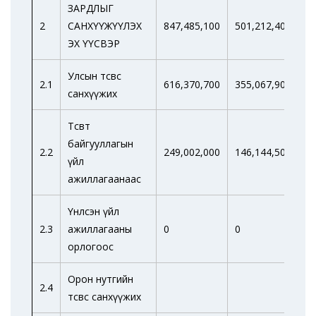
ЗАРДЛЫГ
2
САНХҮҮЖҮҮЛЭХ
847,485,100
501,212,400
4
ЭХ ҮҮСВЭР
Улсын төсвөөс
2.1
616,370,700
355,067,900
3
санхүүжих
Төсөвт
байгууллагын
2.2
249,002,000
146,144,500
1
үйл
ажиллагаанаас
Үнлсэн үйл
2.3
ажиллагааны
0
0
0
орлогоос
Орон нутгийн
2.4
төсвөөс санхүүжих