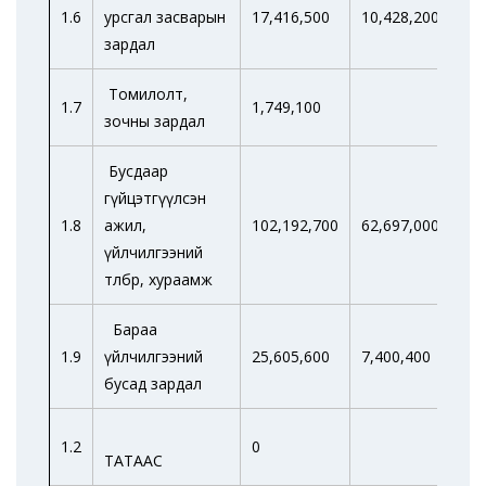
1.6
урсгал засварын
17,416,500
10,428,200
1
зардал
Томилолт,
1.7
1,749,100
зочны зардал
Бусдаар
гүйцэтгүүлсэн
1.8
ажил,
102,192,700
62,697,000
6
үйлчилгээний
төлбөр, хураамж
Бараа
1.9
үйлчилгээний
25,605,600
7,400,400
7
бусад зардал
1.2
0
ТАТААС