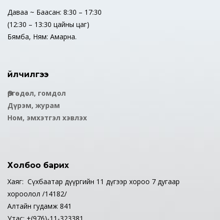
Даваа ~ Баасан: 8:30 – 17:30
(12:30 – 13:30 цайны цаг)
Бямба, Ням: Амарна.
Үйлчилгээ
Өргөдөл, гомдол
Дүрэм, журам
Ном, эмхэтгэл хэвлэх
Холбоо барих
Хаяг: Сүхбаатар дүүргийн 11 дүгээр хороо 7 дугаар
хороолол /14182/
Алтайн гудамж 841
Утас: +(976)-11-323381