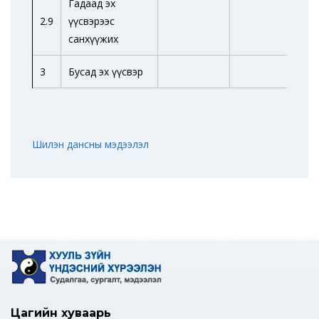
Гадаад эх
2.9
үүсвэрээс
санхүүжих
3
Бусад эх үүсвэр
Шилэн дансны мэдээлэл
Цагийн хуваарь