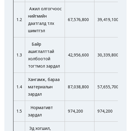
Ажил олгогчоос
нийгмийн
1.2
67,576,800
39,419,100
3
даатгалд төлөх
шимтгэл
Байр
ашиглалттай
1.3
42,956,600
30,339,800
1
холбоотой
тогтмол зардал
Хангамж, бараа
1.4
материалын
87,038,800
57,655,700
5
зардал
Нормативт
1.5
974,200
974,200
зардал
Эд хогшил,