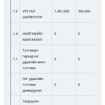
1.3
УРСГАЛ
1,407,000
300,000
3
ШИЛЖҮҮЛЭГ
1.4
НИЙГМИЙН
0
0
0
ХАМГААЛАЛ
Тэтгэвэрт
гархад нэг
1.1
0
0
0
удаагийн мөнгөн
тэтгэмж
Нэг удаагийн
тэтгэмж
0
0
0
урамшуулал
Төвлөрүүлэх