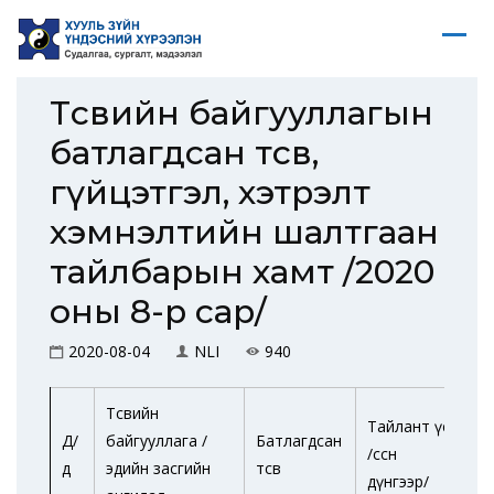
Төсвийн байгууллагын
батлагдсан төсөв,
гүйцэтгэл, хэтрэлт
хэмнэлтийн шалтгаан
тайлбарын хамт /2020
оны 8-р сар/
2020-08-04
NLI
940
Төсвийн
Тайлант үе
Д/
байгууллага /
Батлагдсан
/өссөн
Г
д
эдийн засгийн
төсөв
дүнгээр/