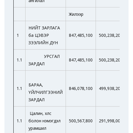
ангилал
Жилээр
Д
НИЙТ ЗАРЛАГА
1
ба ЦЭВЭР
847,485,100
500,238,200
4
ЗЭЭЛИЙН ДҮН
УРСГАЛ
1.1
847,485,100
500,238,200
4
ЗАРДАЛ
БАРАА,
1.1
846,078,100
499,938,200
4
ҮЙЛЧИЛГЭЭНИЙ
ЗАРДАЛ
Цалин, хөлс
1.1
болон нэмэгдэл
500,567,800
291,998,000
2
урамшил