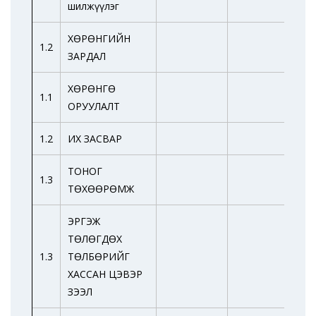
шилжүүлэг
ХӨРӨНГИЙН
1.2
ЗАРДАЛ
ХӨРӨНГӨ
1.1
ОРУУЛАЛТ
1.2
ИХ ЗАСВАР
ТОНОГ
1.3
ТӨХӨӨРӨМЖ
ЭРГЭЖ
ТӨЛӨГДӨХ
1.3
ТӨЛБӨРИЙГ
ХАССАН ЦЭВЭР
ЗЭЭЛ