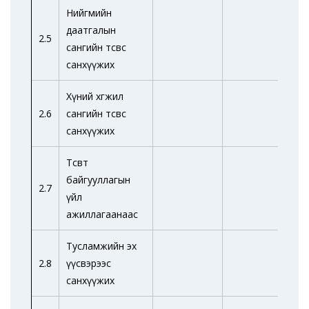
Нийгмийн
даатгалын
2.5
сангийн төсвөөс
санхүүжих
Хүний хөгжил
2.6
сангийн төсвөөс
санхүүжих
Төсөвт
байгууллагын
2.7
үйл
ажиллагаанаас
Тусламжийн эх
2.8
үүсвэрээс
санхүүжих